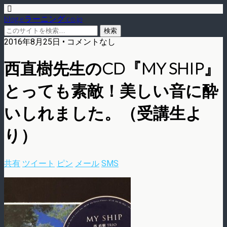
blog.eラーニング.co.jp
2016年8月25日 • コメントなし
西直樹先生のCD『MY SHIP』
とっても素敵！美しい音に酔
いしれました。（受講生よ
り）
共有
ツイート
ピン
メール
SMS