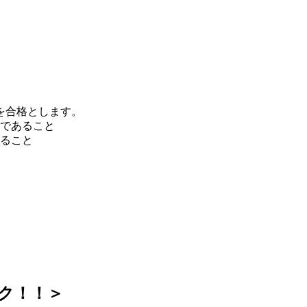
を合格とします。
）であること
あること
ック！！＞