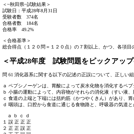
＜~秋田県~試験結果＞
試験日：平成28年8月31日
受験者数 374名
合格者数 184名
合格率 49.2%
＜合格基準＞
総合得点（１２０問＝１２０点）の７割以上、かつ、各項目
＜平成28年度 試験問題をピックアップ
問 61 消化器系に関する以下の記述の正誤について、正しい
ａ ペプシノーゲンは、胃酸によって炭水化物を消化するペ
ｂ 小腸の運動によって、内容物がそれらの消化液（すい液
ｃ 食道の上端と下端には括約筋（かつやくきん）があり、
ｄ 咽頭は、口腔から食道に通じる食物路と、呼吸器の気道と
ａ ｂ ｃ ｄ
１ 誤 正 正 正
２ 正 正 誤 正