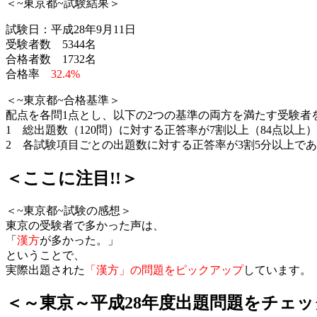
＜~東京都~試験結果＞
試験日：平成28年9月11日
受験者数 5344名
合格者数 1732名
合格率
32.4%
＜~東京都~合格基準＞
配点を各問1点とし、以下の2つの基準の両方を満たす受験者
1 総出題数（120問）に対する正答率が7割以上（84点以上
2 各試験項目ごとの出題数に対する正答率が3割5分以上で
＜ここに注目!!＞
＜~東京都~試験の感想＞
東京の受験者で多かった声は、
「
漢方
が多かった。」
ということで、
実際出題された
「漢方」の問題をピックアップ
しています。
＜～東京～平成28年度出題問題をチェ