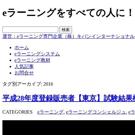
eラーニングをすべての人に！blo
運営：eラーニング専門企業（株）キバンインターナショナル
ホーム
eラーニングシステム
eラーニング教材
人気記事
お問合せ
タグ別アーカイブ: 2016
平成28年度登録販売者【東京】試験結
CATEGORIES
eラーニング
,
eラーニングコンシェルジュ
,
e