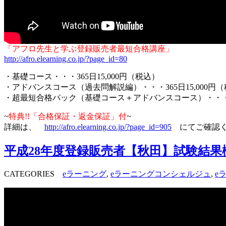
「アフロ先生と学ぶ登録販売者最短合格講座」
http://afro.elearning.co.jp/?page_id=80
・基礎コース・・・365日15,000円（税込）
・アドバンスコース（過去問解説編）・・・365日15,000円
・超最短合格パック（基礎コース＋アドバンスコース）・・・36
~
特典!!「合格保証・返金保証」付
~
詳細は、
http://afro.elearning.co.jp/?page_id=905
にてご確認く
平成28年度登録販売者【秋田】試験結果
CATEGORIES
eラーニング
,
eラーニングコンシェルジュ
,
e