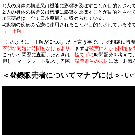
1)人の身体の構造又は機能に影響を及ぼすことが目的とさ
2)人の身体の構造又は機能に影響を及ぼすことが目的とされ
3)医薬品は、全て日本薬局方に収められている。
4)動物の疾病の治療に使用されることが目的とされている
→「正解」
~このように、正解が２つあったと言う事で、この問題に時
不明な問題に時間をかけるより
、まずは
確実にわかる問題を
こういう問題に直面したときは、
慌てずに
時間配分を考えて
但し、マークシート記入する際、
設問番号のズレ
には、お気
＜登録販売者についてマナブには＞~いつ