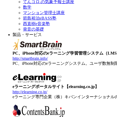
てんコロ.の気象予報士講座
数学
マンション管理士講座
箭島裕治eBASS塾
西直樹e音楽塾
発音の基礎
製品・サービス
PC、iPhone対応のeラーニング学習管理システム（LMS）【
http://smartbrain.info/
PC、iPhone対応のeラーニングシステム。ユーザ数無
eラーニングポータルサイト【elearning.co.jp】
http://elearning.co.jp/
eラーニング専門企業（株）キバンインターナショナル