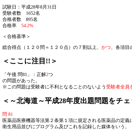
試験日：平成28年8月31日
受験者数 1652名
合格者数 895名
合格率
54.2%
＜合格基準＞
総合得点（１２０問＝１２０点）の７割以上、
かつ
、各項目
＜ここに注目!!＞
「午後 問81」：正解
2
つ
の問題があった。
※この問題は受験者に不利となることのないよう
受験者全員
＜～北海道～平成28年度出題問題をチェ
問 81
医薬品医療機器等法第２条第１項に規定される医薬品の定義
衛生用品並びにプログラム及びこれを記録した媒体をいう。