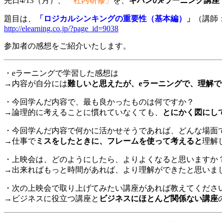
先日4/13（月）、
「社内研修」
を、
キバンのeラーニング講座
題目は、
「ロジカルシンキングの重要性（基本編）」
（講師
http://elearning.co.jp/?page_id=9038
参加者の感想をご紹介いたします。
・eラーニングで学習した感想は
→内容が自分には
難しいと思えたが、eラーニングで、理解
・今回学んだ内容で、最も良かったものは何ですか？
→論理的に考えることに慣れていなくても、
とにかく図にし
・今回学んだ内容で何かに活かせそうであれば、どんな場面
→仕事で
ミスをしたときに、フレームを使って考えると
理解
・上映会は、どのようにしたら、よりよくなると思いますか
→出来ればもっと時間があれば、より理解ができたと思いま
・次の上映会で取り上げてみたい講座があれば教えてくださ
→ビジネスに役立つ講座と
ビジネスにほとんど関係ない講座