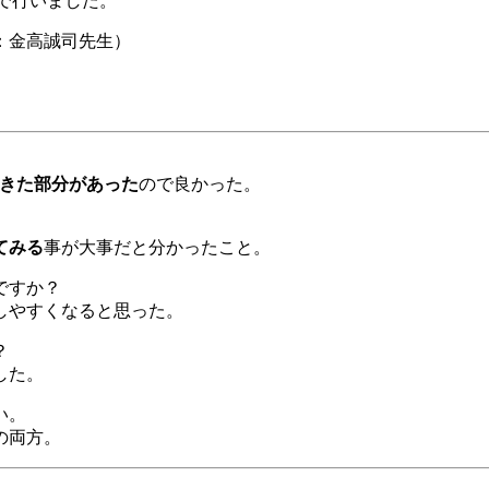
で行いました。
：金高誠司先生）
できた部分があった
ので良かった。
てみる
事が大事だと分かったこと。
ですか？
しやすくなると思った。
？
した。
い。
の両方。