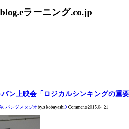
g.eラーニング.co.jp
バン上映会「ロジカルシンキングの重要
会
,
パンダスタジオ
by.s kobayashi
0
Comments
2015.04.21