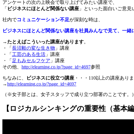
アンケートの次の上映会で取り上げてみたい講座で、
「
ビジネスにほとんど関係ない講座
」といった面白いご意見
社内で
コミュニケーション不足
が深刻な時は、
ビジネスにほとんど関係ない講座を社員みんなで見て、一緒
→
たとえばこういった講座があります
。
・「
長沼毅の変な生き物
」講座
・「
工芸のある生活
」講座
・「
足もみセルフケア
」講座
その他、
http://elearning.co.jp/?page_id=4697
参照
ちなみに、
ビジネスに役立つ講座
・・・110以上の講座あり
→
http://elearning.co.jp/?page_id=4697
（※女子部とは、女子スタッフで成り立つ部署のことです。
【ロジカルシンキングの重要性（基本