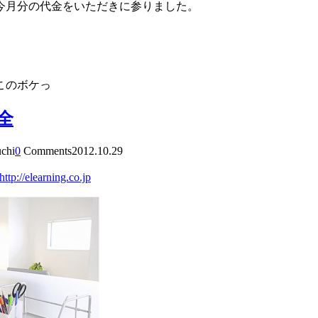
今月分の代金をいただきに参りました。
、このボケっ
全
uchi
0
Comments
2012.10.29
http://elearning.co.jp