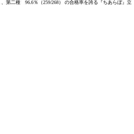
）、第二種 96.6％（259/268） の合格率を誇る『ちあらぼ』立