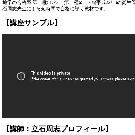
通常の合格率 第一種51.7% 第二種65．7%(平成22年)の衛生
石周志先生による短時間で合格に導く教材です。
【講座サンプル】
【講師：立石周志プロフィール】