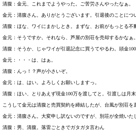
清腹：金元、これまでようやった。ご苦労さんやったなぁ。
金元：清腹さん。ありがとうございます。引退後のことにつ
清腹：ほな、ワイにまかしとき。まずな、お前がもっとる不
金元：そうですか。それなら、芦屋の別荘を売却するかなぁ
清腹：そうか、じゃワイが引退記念に買うてやるわ。頭金100
金元：・・・は、はぁ。
清腹：んっ！？声が小さいぞ。
金元：は、はい。よろしくお願いしますっ。
清腹：ほい、とりあえず現金100万を渡してと。引渡しは月
こうして金元は清腹と売買契約を締結したが、台風が別荘を
金元：清腹さん。大変申し訳ないのですが、別荘が全焼いた
清腹：男、清腹。落雷ごときでガタガタ言わん