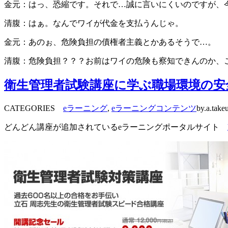
金元：はっ、恐縮です。それで…誠に言いにくいのですが、
清腹：はぁ。なんでワイが代金を支払うんじゃ。
金元：あのぉ、危険負担の債権者主義とかあるそうで…。
清腹：危険負担？？？お前はワイの危険も察知できんのか
衛生管理者試験講座に学ぶ職場環境の安
CATEGORIES
eラーニング
,
eラーニングコンテンツ
by.a.take
どんどん講座が追加されているeラーニングポータルサイト