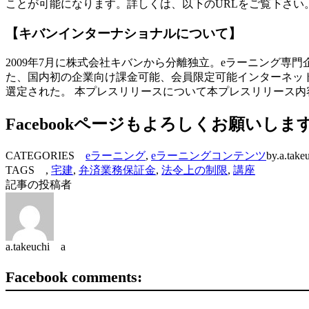
ことが可能になります。詳しくは、以下のURLをご覧下さい
【キバンインターナショナルについて】
2009年7月に株式会社キバンから分離独立。eラーニング専
た、国内初の企業向け課金可能、会員限定可能インターネット生中継
選定された。 本プレスリリースについて本プレスリリース
Facebookページもよろしくお願いしま
CATEGORIES
eラーニング
,
eラーニングコンテンツ
by.a.take
TAGS ,
宅建
,
弁済業務保証金
,
法令上の制限
,
講座
記事の投稿者
a.takeuchi a
Facebook comments: