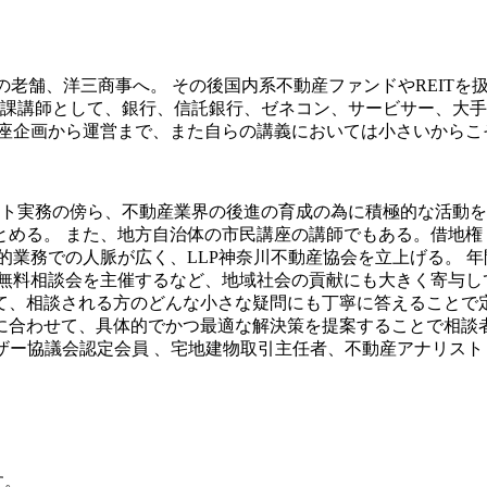
の老舗、洋三商事へ。 その後国内系不動産ファンドやREITを扱
宅建課講師として、銀行、信託銀行、ゼネコン、サービサー、大
講座企画から運営まで、また自らの講義においては小さいからこ
ント実務の傍ら、不動産業界の後進の育成の為に積極的な活動
とめる。 また、地方自治体の市民講座の講師でもある。借地権
的業務での人脈が広く、LLP神奈川不動産協会を立上げる。 
無料相談会を主催するなど、地域社会の貢献にも大きく寄与し
て、相談される方のどんな小さな疑問にも丁寧に答えることで
合わせて、具体的でかつ最適な解決策を提案することで相談者
ザー協議会認定会員 、宅地建物取引主任者、不動産アナリスト
す。