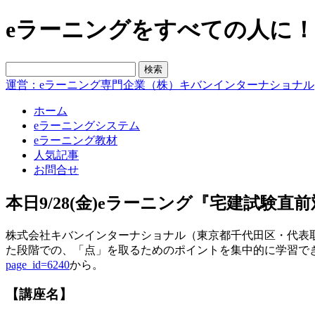
eラーニングをすべての人に！blo
運営：eラーニング専門企業（株）キバンインターナショナル
ホーム
eラーニングシステム
eラーニング教材
人気記事
お問合せ
本日9/28(金)eラーニング『宅建試験
株式会社キバンインターナショナル（東京都千代田区・代表取締
た段階での、「点」を取るためのポイントを集中的に学習で
page_id=6240
から。
【講座名】