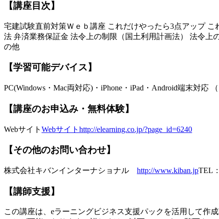
【講座目次】
宅建試験直前対策Ｗｅｂ講座 これだけやったら3点アップ こ
法 弁済業務保証金 法令上の制限（国土利用計画法） 法令上
の他
【学習可能デバイス】
PC(Windows・Mac両対応)・iPhone・iPad・And
【講座のお申込み・無料体験】
Webサイト
Webサイトhttp://elearning.co.jp/?page_id=6240
【その他のお問い合わせ】
株式会社キバンインターナショナル
http://www.kiban.jp
TEL：
【講師支援】
この講座は、eラーニングビジネス支援パックを活用して作成