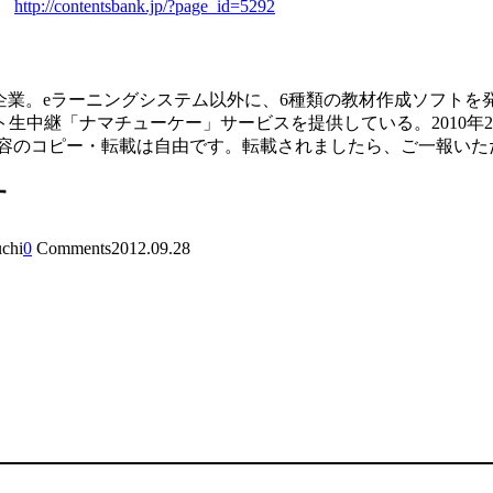
。
http://contentsbank.jp/?page_id=5292
門企業。eラーニングシステム以外に、6種類の教材作成ソフトを発
「ナマチューケー」サービスを提供している。2010年2月には、将
内容のコピー・転載は自由です。転載されましたら、ご一報いた
す
uchi
0
Comments
2012.09.28