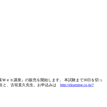
策Ｗｅｂ講座』の販売を開始します。 本試験まで30日を切っ
先生と、古垣直久先生。お申込みは
http://elearning.co.jp/?