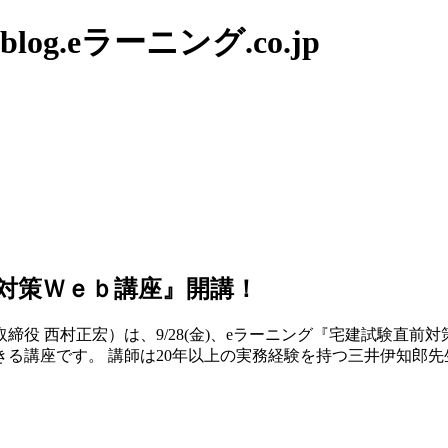
g.eラーニング.co.jp
直前対策Ｗｅｂ講座』開講！
役 西村正宏）は、9/28(金)、eラーニング『宅建試験直前対
きる講座です。 講師は20年以上の実務経験を持つ三井伊知郎