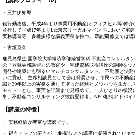
【講師プロフィール】
・三井伊知郎
銀行勤務後、平成4年より事業用不動産(オフィスビル等)仲介
並行して平成17年よりLec東京リーガルマインドにおいて
実務講習等、多種多様な講義実積を持つ。 職能研修会では
・古垣直久
鹿児島県生 国学院大学経済学部経営学科 不動産コンサルタ
の『登録実務講習』の教官や、宅建資格取得講座の講師をつ
開発や建築にも明るいマルチコンサルタント。 不動産と法務
いに貢献。 主席相談員として会は発展させ、市民への不動産
識と30年以上の実務を通して培った経験とノウハウを生かし
モットーとし、事実を詳細まで見極めて、一人ひとりの状況に
事、不動産コンサルティング技能登録者、NPO相続アドバイ
【講座の特徴】
・ 実務経験が豊富な講師です。
・ 得点アップの要点が、2時間ほどの講座に凝縮されていま