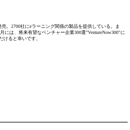
売。2700社にeラーニング関係の製品を提供している。ま
来有望なベンチャー企業300選”VentureNow300″に
だけると幸いです。