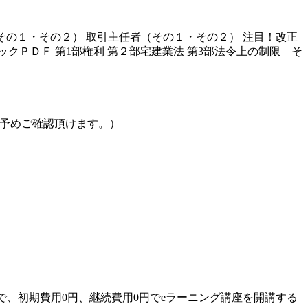
その１・その２） 取引主任者（その１・その２） 注目！改正
クＰＤＦ 第1部権利 第２部宅建業法 第3部法令上の制限 そ
体験で予めご確認頂けます。）
で、初期費用0円、継続費用0円でeラーニング講座を開講する