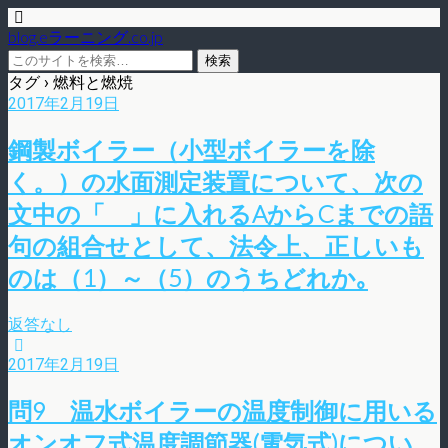
blog.eラーニング.co.jp
タグ › 燃料と燃焼
2017年2月19日
鋼製ボイラー（小型ボイラーを除
く。）の水面測定装置について、次の
文中の「 」に入れるAからCまでの語
句の組合せとして、法令上、正しいも
のは（1）～（5）のうちどれか｡
返答なし
2017年2月19日
問9 温水ボイラーの温度制御に用いる
オンオフ式温度調節器(電気式)につい