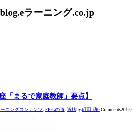
g.eラーニング.co.jp
建講座「まるで家庭教師」要点】
ラーニングコンテンツ
,
FPへの道
,
資格
by.
町田 萌
0
Comments
2017.