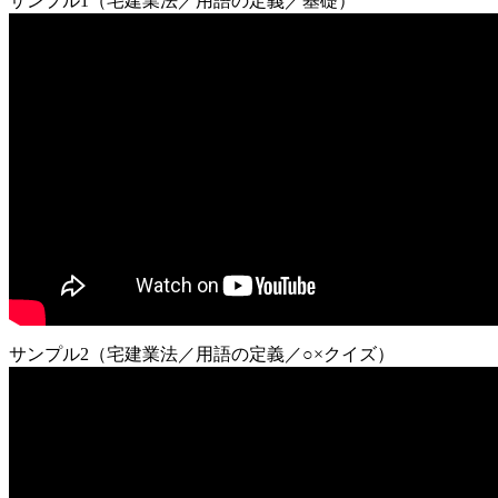
サンプル1（宅建業法／用語の定義／基礎）
サンプル2（宅建業法／用語の定義／○×クイズ）