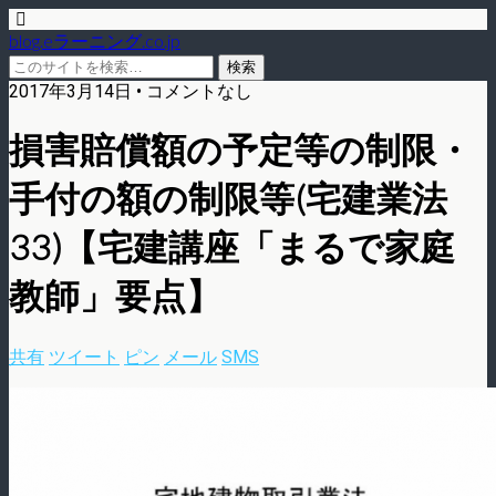
blog.eラーニング.co.jp
2017年3月14日 • コメントなし
損害賠償額の予定等の制限・
手付の額の制限等(宅建業法
33)【宅建講座「まるで家庭
教師」要点】
共有
ツイート
ピン
メール
SMS