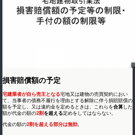
損害賠償額の予定
宅建業者が自ら売主となる
宅地又は建物の売買契約におい
て、当事者の債務不履行を理由とする解除に伴う損賠賠償の
額を予定し、又は違約金を定めるときは、これらを
合算
した
額が代金の額の
2割
を超える
定めをしてはならない。
代金の額の
2割を超える部分は無効
。