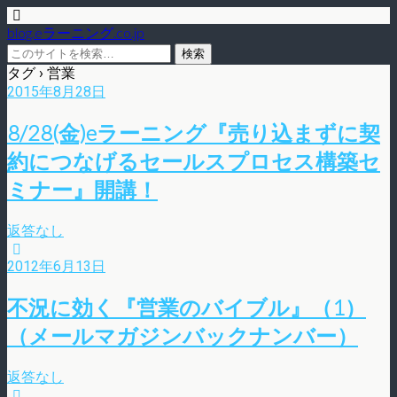
blog.eラーニング.co.jp
タグ › 営業
2015年8月28日
8/28(金)eラーニング『売り込まずに契
約につなげるセールスプロセス構築セ
ミナー』開講！
返答なし
2012年6月13日
不況に効く『営業のバイブル』（1）
（メールマガジンバックナンバー）
返答なし