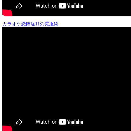
カラオケ恐怖症11の克服術