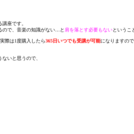
る講座です。
るので、音楽の知識がない…と
肩を落とす必要もない
というこ
実際は1度購入したら
365日いつでも受講が可能
になりますので
うないと思うので、