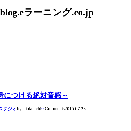
g.eラーニング.co.jp
で身につける絶対音感～
スタジオ
by.a.takeuchi
0
Comments
2015.07.23