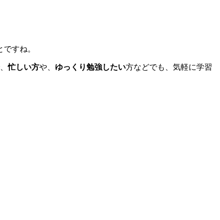
とですね。
、
忙しい方
や、
ゆっくり勉強したい
方などでも、気軽に学習