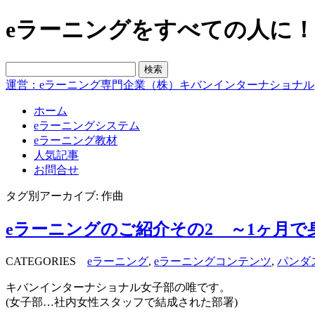
eラーニングをすべての人に！blo
運営：eラーニング専門企業（株）キバンインターナショナル
ホーム
eラーニングシステム
eラーニング教材
人気記事
お問合せ
タグ別アーカイブ: 作曲
eラーニングのご紹介その2 ～1ヶ月
CATEGORIES
eラーニング
,
eラーニングコンテンツ
,
パンダ
キバンインターナショナル女子部の唯です。
(女子部…社内女性スタッフで結成された部署)