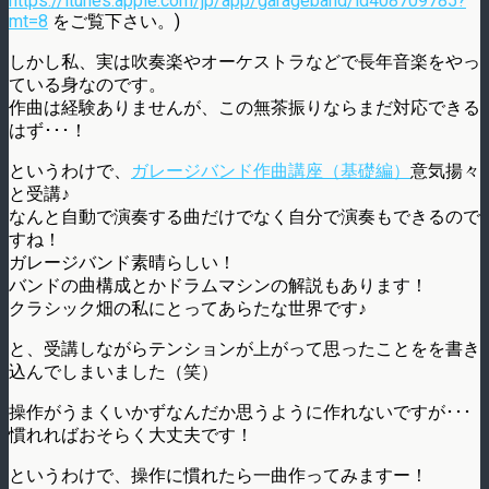
https://itunes.apple.com/jp/app/garageband/id408709785?
mt=8
をご覧下さい。)
しかし私、実は吹奏楽やオーケストラなどで長年音楽をやっ
ている身なのです。
作曲は経験ありませんが、この無茶振りならまだ対応できる
はず･･･！
というわけで、
ガレージバンド作曲講座（基礎編）
意気揚々
と受講♪
なんと自動で演奏する曲だけでなく自分で演奏もできるので
すね！
ガレージバンド素晴らしい！
バンドの曲構成とかドラムマシンの解説もあります！
クラシック畑の私にとってあらたな世界です♪
と、受講しながらテンションが上がって思ったことをを書き
込んでしまいました（笑）
操作がうまくいかずなんだか思うように作れないですが･･･
慣れればおそらく大丈夫です！
というわけで、操作に慣れたら一曲作ってみますー！