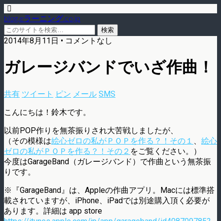
blog.eラーニング.co.jp
2014年8月11日 • コメントなし
ガレージバンドでいざ作曲！
共有
ツイート
ピン
メール
SMS
こんにちは！鈴木です。
以前POP作りを無茶振りされ大苦戦しましたが、
（その模様は
絵心ゼロの私がＰＯＰを作る？！その１
、
絵心
ゼロの私がＰＯＰを作る？！その２
をご覧ください。）
今度はGarageBand（ガレージバンド）で作曲という無茶振
りです。
※『GarageBand』は、Appleの作曲アプリ。Macには標準搭
載されていますが、iPhone、iPadでは別途購入頂く必要が
あります。詳細は app store