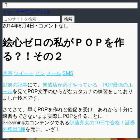
blog.eラーニング.co.jp
2014年8月4日 • コメントなし
絵心ゼロの私がＰＯＰを作
る？！その２
共有
ツイート
ピン
メール
SMS
以前の記事
にて、
繁盛店が必ずやっている POP最強のル
ール
を見てPOP文字のひらがなカタカナの練習をしており
ました鈴木です。
さてさて、早くPOPを作れと催促を受け、あれから十分に
練習もできないまま実際にPOPを作ることに･･･
e-learningのコンテンツである
伊藤亮太の10日で合格！証券
外務員1種
を元に、いざ！