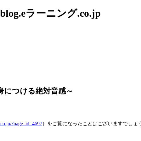
g.eラーニング.co.jp
で身につける絶対音感～
g.co.jp/?page_id=4697
）をご覧になったことはございますでしょ