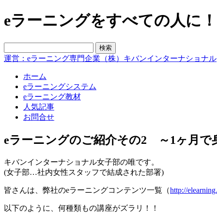
eラーニングをすべての人に！blo
運営：eラーニング専門企業（株）キバンインターナショナル
ホーム
eラーニングシステム
eラーニング教材
人気記事
お問合せ
eラーニングのご紹介その2 ～1ヶ月
キバンインターナショナル女子部の唯です。
(女子部…社内女性スタッフで結成された部署)
皆さんは、弊社のeラーニングコンテンツ一覧（
http://elearnin
以下のように、何種類もの講座がズラリ！！