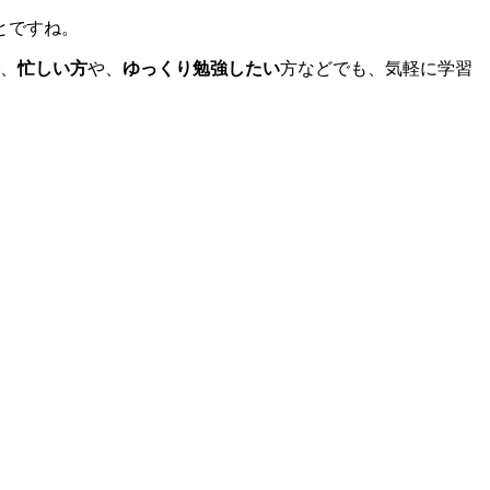
とですね。
、
忙しい方
や、
ゆっくり勉強したい
方などでも、気軽に学習