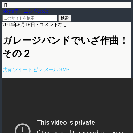
blog.eラーニング.co.jp
2014年8月18日 • コメントなし
ガレージバンドでいざ作曲！
その２
共有
ツイート
ピン
メール
SMS