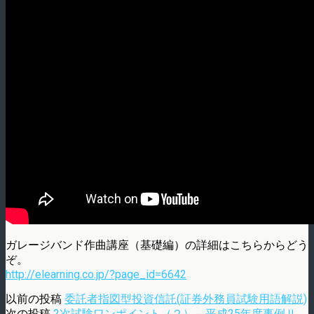
ガレージバンド作曲講座（基礎編）の詳細はこちらからどう
ぞ。
http://elearning.co.jp/?page_id=6642
以前の投稿
委託者指図型投資信託(証券外務員試験用語解説)
次の投稿
2次試験ワンポイント（２）－平成25年度事例Ⅱ