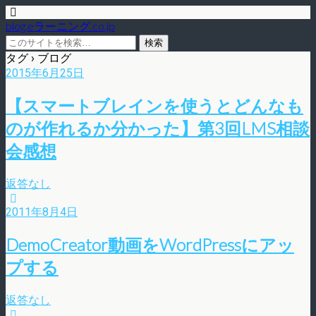
blog.eラーニング.co.jp
タグ › ブログ
2015年6月25日
【スマートブレインを使うとどんなも
のが作れるか分かった】第3回LMS相談
会感想
返答なし
2011年8月4日
DemoCreator動画をWordPressにアッ
プする
返答なし