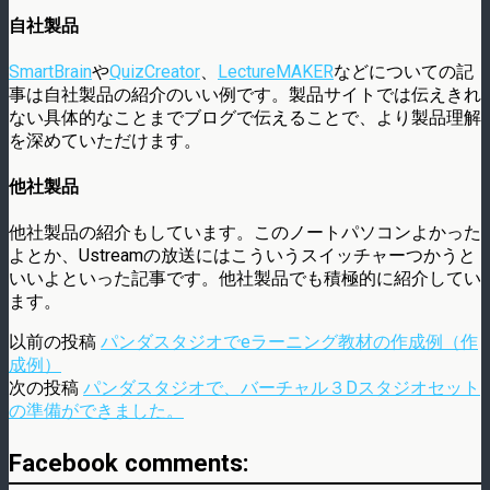
自社製品
SmartBrain
や
QuizCreator
、
LectureMAKER
などについての記
事は自社製品の紹介のいい例です。製品サイトでは伝えきれ
ない具体的なことまでブログで伝えることで、より製品理解
を深めていただけます。
他社製品
他社製品の紹介もしています。このノートパソコンよかった
よとか、Ustreamの放送にはこういうスイッチャーつかうと
いいよといった記事です。他社製品でも積極的に紹介してい
ます。
以前の投稿
パンダスタジオでeラーニング教材の作成例（作
成例）
次の投稿
パンダスタジオで、バーチャル３Dスタジオセット
の準備ができました。
Facebook comments: