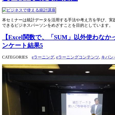
本セミナーは統計データを活用する手法や考え方を学び、実践演
できるビジネスパーソンをめざすことを目的としています
【Excel関数で、「SUM」以外使わ
ンケート結果5
CATEGORIES
eラーニング
,
eラーニングコンテンツ
,
キバン