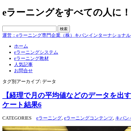
eラーニングをすべての人に！blo
運営：eラーニング専門企業（株）キバンインターナショナル
ホーム
eラーニングシステム
eラーニング教材
人気記事
お問合せ
タグ別アーカイブ: データ
【経理で月の平均値などのデータを出す
ケート結果6
CATEGORIES
eラーニング
,
eラーニングコンテンツ
,
キバン