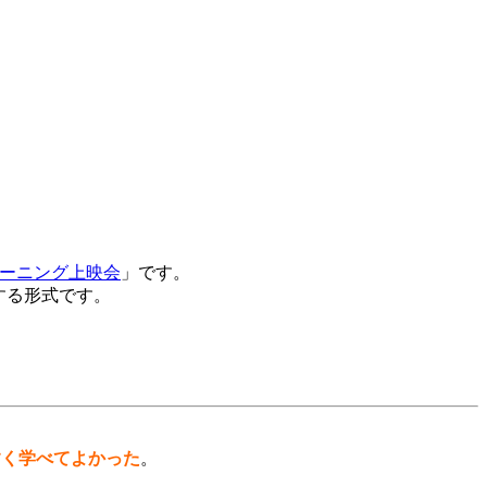
ラーニング上映会
」です。
する形式です。
すく学べてよかった
。