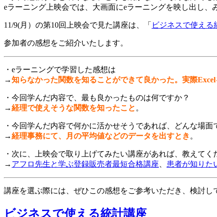
eラーニング上映会では、大画面にeラーニングを映し出し、
11/9(月）の第10回上映会で見た講座は、「
ビジネスで使える
参加者の感想をご紹介いたします。
・eラーニングで学習した感想は
→
知らなかった関数を知ることができて良かった。実際Exce
・今回学んだ内容で、最も良かったものは何ですか？
→
経理で使えそうな関数を知ったこと
。
・今回学んだ内容で何かに活かせそうであれば、どんな場面
→
経理事務にて、月の平均値などのデータを出すとき
。
・次に、上映会で取り上げてみたい講座があれば、教えてく
→
アフロ先生と学ぶ登録販売者最短合格講座
、
患者が知りた
講座を選ぶ際には、ぜひこの感想をご参考いただき、検討し
ビジネスで使える統計講座