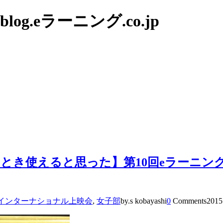
g.eラーニング.co.jp
とき使えると思った】第10回eラーニン
インターナショナル上映会
,
女子部
by.s kobayashi
0
Comments
2015