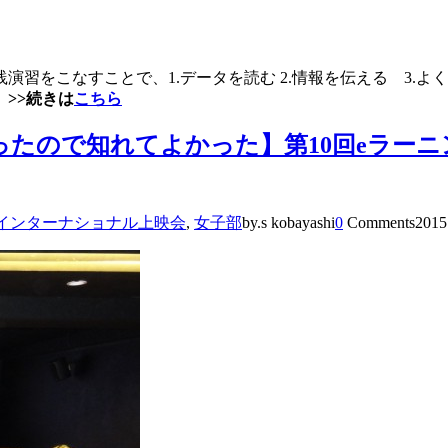
習をこなすことで、1.データを読む 2.情報を伝える 3.
。
>>続きは
こちら
なかったので知れてよかった】第10回eラ
インターナショナル上映会
,
女子部
by.s kobayashi
0
Comments
2015