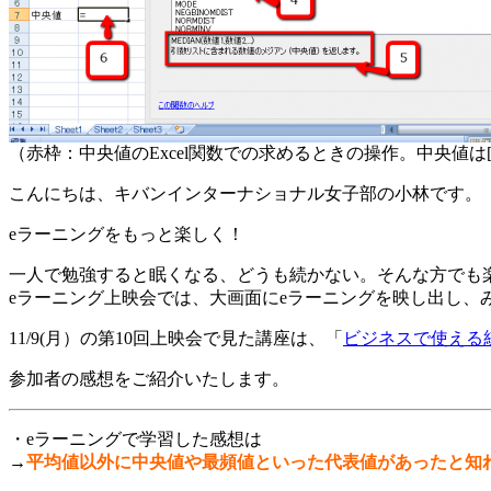
（赤枠：中央値のExcel関数での求めるときの操作。中央値は[
こんにちは、キバンインターナショナル女子部の小林です。
eラーニングをもっと楽しく！
一人で勉強すると眠くなる、どうも続かない。そんな方でも
eラーニング上映会では、大画面にeラーニングを映し出し、
11/9(月）の第10回上映会で見た講座は、「
ビジネスで使える
参加者の感想をご紹介いたします。
・eラーニングで学習した感想は
→
平均値以外に中央値や最頻値といった代表値があったと知れ