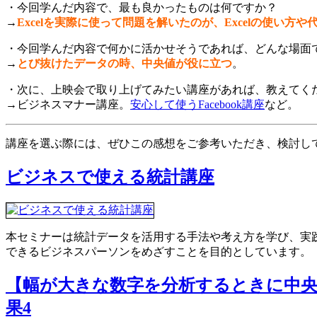
・今回学んだ内容で、最も良かったものは何ですか？
→
Excelを実際に使って問題を解いたのが、Excelの使い方
・今回学んだ内容で何かに活かせそうであれば、どんな場面
→
とび抜けたデータの時、中央値が役に立つ
。
・次に、上映会で取り上げてみたい講座があれば、教えてく
→ビジネスマナー講座。
安心して使うFacebook講座
など。
講座を選ぶ際には、ぜひこの感想をご参考いただき、検討し
ビジネスで使える統計講座
本セミナーは統計データを活用する手法や考え方を学び、実践演
できるビジネスパーソンをめざすことを目的としています
【幅が大きな数字を分析するときに中央
果4