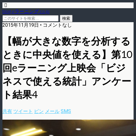
blog.eラーニング.co.jp
2015年11月19日 • コメントなし
【幅が大きな数字を分析する
ときに中央値を使える】第10
回eラーニング上映会「ビジ
ネスで使える統計」アンケー
ト結果4
共有
ツイート
ピン
メール
SMS