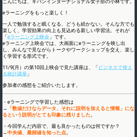
こんにちは、キバンインターナショナル女子部の小林です。
eラーニングをもっと楽しく！
一人で勉強すると眠くなる、どうも続かない。そんな方でも
楽しく、学習効果の向上も見込める新しい学習法。それが
「
eラーニング上映会
」です。
eラーニング上映会では、大画面にeラーニングを映し出
し、みんなで見ながらトークやワークショップを交え、楽し
く学習する形式です。
11/9(月）の第10回上映会で見た講座は、「
ビジネスで使え
る統計講座
」
参加者の感想をご紹介いたします。
・eラーニングで学習した感想は
→
「数値だけならデータ、それに説明を加えると情報」にな
るという説明がとても印象に残りました
。
・今回学んだ内容で、最も良かったものは何ですか？
→
中央値、最頻値を知った点
。