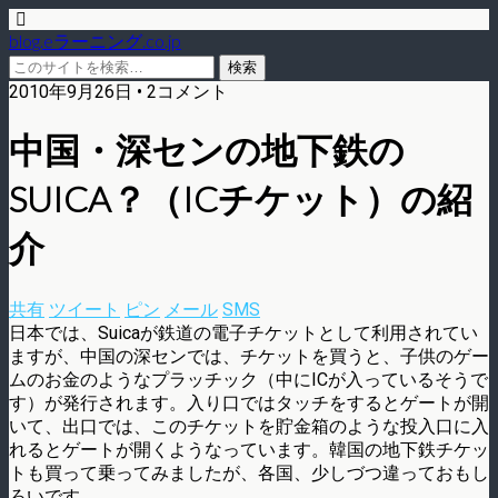
blog.eラーニング.co.jp
2010年9月26日 • 2コメント
中国・深センの地下鉄の
SUICA？（ICチケット）の紹
介
共有
ツイート
ピン
メール
SMS
日本では、Suicaが鉄道の電子チケットとして利用されてい
ますが、中国の深センでは、チケットを買うと、子供のゲー
ムのお金のようなプラッチック（中にICが入っているそうで
す）が発行されます。入り口ではタッチをするとゲートが開
いて、出口では、このチケットを貯金箱のような投入口に入
れるとゲートが開くようなっています。韓国の地下鉄チケッ
トも買って乗ってみましたが、各国、少しづつ違っておもし
ろいです。