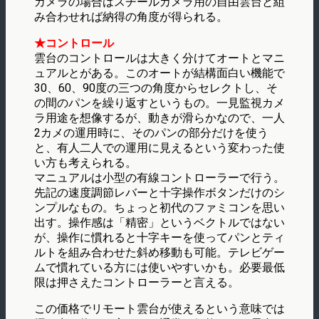
カメラの場合はスチールカメラ用の自由雲台と組
み合わせれば納得の角度が得られる。
★コントロール
雲台のコントロールは大きく分けてオートとマニ
ュアルとがある。このオートが結構面白い機能で
30、60、90度の三つの角度からセレクトし、そ
の間のパンを繰り返すというもの。一見監視カメ
ラ用途を想像するが、動きが滑らかなので、一人
2カメの運用時に、そのパンの部分だけを使う
と、有人二人での運用に見えるという変わった使
い方も考えられる。
マニュアルは小型の有線コントローラーで行う。
先記の速度調節レバーと十字操作ボタンだけのシ
ンプルなもの。ちょっと初代のファミコンを思い
出す。操作感は「精密」というベクトルではない
が、操作に慣れると十字キーを使ってパンとティ
ルトを組み合わせた斜め移動も可能。テレビゲー
ムで慣れている方には使いやすいかも。必要最低
限は押さえたコントローラーと言える。
この価格でリモート雲台が使えるという意味では