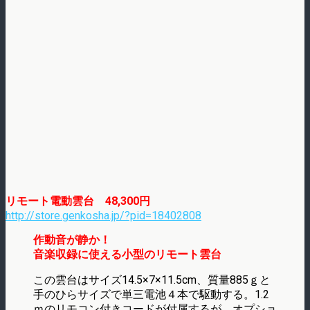
リモート電動雲台 48,300円
http://store.genkosha.jp/?pid=18402808
作動音が静か！
音楽収録に使える小型のリモート雲台
この雲台はサイズ14.5×7×11.5cm、質量885ｇと
手のひらサイズで単三電池４本で駆動する。1.2
ｍのリモコン付きコードが付属するが、オプショ