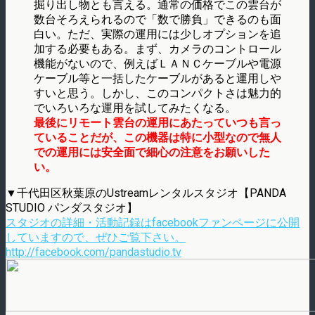
掘り出し物とも言える。通常の価格でこの雲台が
数台そろえられるので「数で勝負」できるのも面
白い。ただ、実際の運用には少しオプションを追
加する必要もある。まず、カメラのコントロール
機能がないので、例えばＬＡＮＣケーブルや電源
ケーブル等と一括したケーブルがあると運用しや
すいと思う。しかし、このコンパクトさは魅力的
でいろいろな運用を試してみたくなる。
最後にリモート雲台の運用にあたっていつも言っ
ていることだが、この機器は特に小型なので無人
での運用には安全面で細心の注意をお願いした
い。
▼千代田区秋葉原のUstreamレンタルスタジオ【PANDA
STUDIO パンダスタジオ】
スタジオの詳細・活動記録はfacebookファンページに公開
していますので、ぜひご覧下さい。
http://facebook.com/pandastudio.tv