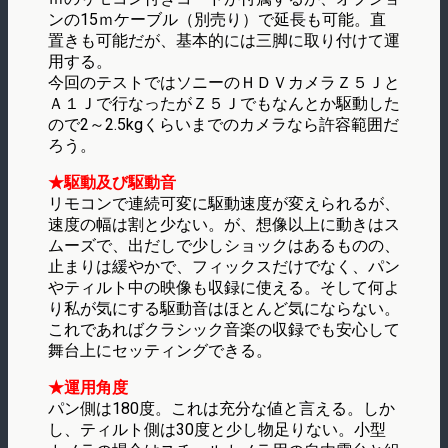
ンの15ｍケーブル（別売り）で延長も可能。直
置きも可能だが、基本的には三脚に取り付けて運
用する。
今回のテストではソニーのＨＤＶカメラＺ５Ｊと
Ａ１Ｊで行なったがＺ５Ｊでもなんとか駆動した
ので2～2.5kgくらいまでのカメラなら許容範囲だ
ろう。
★駆動及び駆動音
リモコンで連続可変に駆動速度が変えられるが、
速度の幅は割と少ない。が、想像以上に動きはス
ムーズで、出だしで少しショックはあるものの、
止まりは緩やかで、フィックスだけでなく、パン
やティルト中の映像も収録に使える。そして何よ
り私が気にする駆動音はほとんど気にならない。
これであればクラシック音楽の収録でも安心して
舞台上にセッティングできる。
★運用角度
パン側は180度。これは充分な値と言える。しか
し、ティルト側は30度と少し物足りない。小型