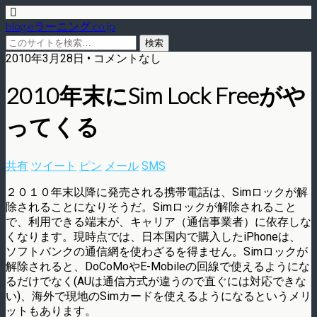
blog.eラーニング.co.jp
2010年3月28日 • コメントなし
2010年末にSim Lock Freeがや
ってくる
共有
ツイート
ピン
メール
SMS
２０１０年末以降に発売される携帯電話は、Simロックが解
除されることになりそうだ。Simロックが解除されること
で、利用できる端末が、キャリア（通信事業者）に依存しな
くなります。現時点では、日本国内で購入したiPhoneは、
ソフトバンクの通信網を使わざるを得ません。Simロックが
解除されると、DoCoMoやE-Mobileの回線で使えるようにな
るだけでなく(AUは通信方式が違うので直ぐには対応できな
い)、海外で現地のSimカードを使えるようになるというメリ
ットもあります。