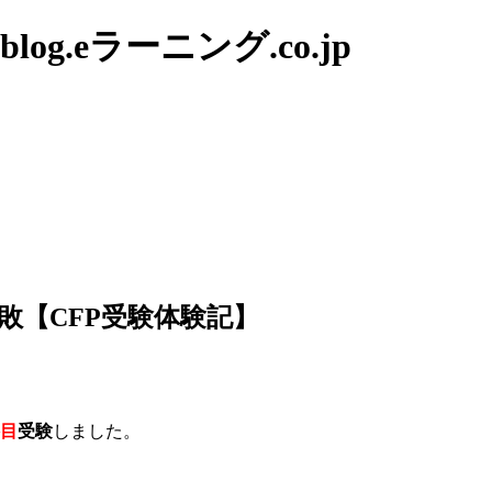
g.eラーニング.co.jp
敗【CFP受験体験記】
科目
受験
しました。