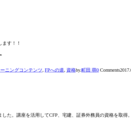
ます！！
す
ラーニングコンテンツ
,
FPへの道
,
資格
by.
町田 萌
0
Comments
2017.
した。講座を活用してCFP、宅建、証券外務員の資格を取得