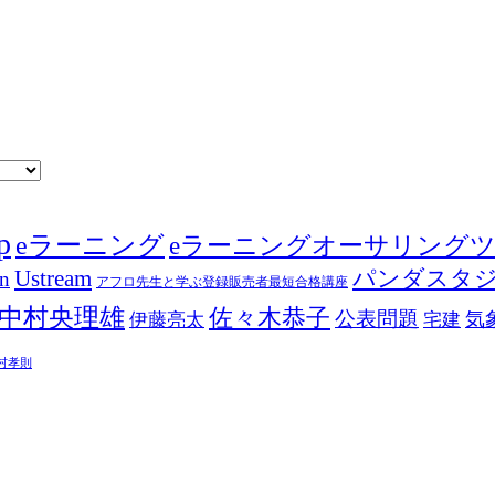
p
eラーニング
eラーニングオーサリング
Ustream
パンダスタ
in
アフロ先生と学ぶ登録販売者最短合格講座
中村央理雄
佐々木恭子
公表問題
伊藤亮太
気
宅建
村孝則