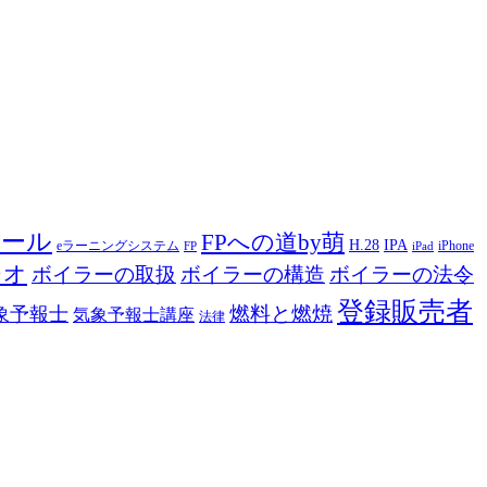
ツール
FPへの道by萌
H.28
IPA
eラーニングシステム
iPhone
FP
iPad
ジオ
ボイラーの取扱
ボイラーの構造
ボイラーの法令
登録販売者
燃料と燃焼
象予報士
気象予報士講座
法律