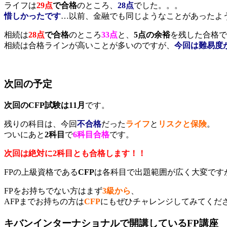
ライフは
29点
で合格
のところ、
28点
でした。。。
惜しかったです
…以前、金融でも同じようなことがあったよ
相続は
28点
で合格
のところ
33点
と、
5点の余裕
を残した合格で
相続は合格ラインが高いことが多いのですが、
今回は難易度
次回の予定
次回のCFP試験は11月
です。
残りの科目は、今回
不合格
だった
ライフ
と
リスクと保険
。
ついにあと
2科目
で
6科目合格
です。
次回は絶対に2科目とも合格します！！
FPの上級資格である
CFP
は各科目で出題範囲が広く大変です
FPをお持ちでない方はまず
3級から
、
AFPまでお持ちの方は
CFP
にもぜひチャレンジしてみてくだ
キバンインターナショナルで開講しているFP講座