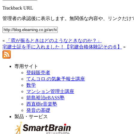
Trackback URL
管理者の承認後に表示します。無関係な内容や、リンクだけ
«
「雹が振るときはどのようなときなのか？」
宅建士証を手に入れました！【宅建合格体験記その６】
»
専用サイト
登録販売者
てんコロ.の気象予報士講座
数学
マンション管理士講座
箭島裕治eBASS塾
西直樹e音楽塾
発音の基礎
製品・サービス