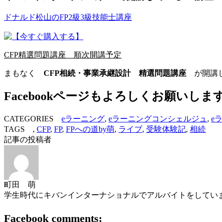
ドナルド松山のFP2級3級技能士講座
CFP精選問題講座 順次開講予定
まもなく
CFP相続・事業承継設計 精選問題講座
が開講し
Facebookページもよろしくお願いしま
CATEGORIES
eラーニング
,
eラーニングコンシェルジュ
,
e
TAGS ,
CFP
,
FP
,
FPへの道by萌
,
ライブ
,
受験体験記
,
相続
記事の投稿者
町田 萌
学生時代にキバンインターナショナルでアルバイトをしていま
Facebook comments: