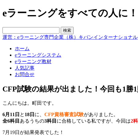
eラーニングをすべての人に！blo
運営：eラーニング専門企業（株）キバンインターナショナル
ホーム
eラーニングシステム
eラーニング教材
人気記事
お問合せ
CFP試験の結果が出ました！今回も1勝1
こんにちは。町田です。
6月11日
と
18日
に、
CFP資格審査試験
がありました。
全6科目
あるうちの
3科目
に合格している私ですが、今回は
2
7月19日が結果発表でした！