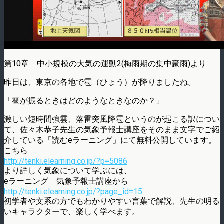
第10章 中小規模の大気の運動2(梅雨期の集中豪雨)より
昨日は、東京の各地で雹（ひょう）が降りましたね。
「雹が振るときはどのようなときなのか？」
激しい短時間強雲、落雷突風降雹というのが起こる訳につい
て、佐々木恭子先生の気象予報士講座をそのまま文字でご紹
介している「読むeラーニング」にて無料公開しています。
こちら
http://tenki.elearning.co.jp/?p=5086
より詳しく気象について学ぶには、
eラーニング 気象予報士講座から
http://tenki.elearning.co.jp/?page_id=15
初学者や文系の方でもわかりやすい言葉で解説、先生の明る
いキャラクターで、楽しく学べます。