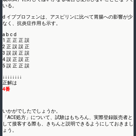
いる。
d イブプロフェンは、アスピリンに比べて胃腸への影響が少
なく、抗炎症作用も示す。
a b c d
1 正 正 正 誤
2 正 誤 誤 正
3 誤 誤 正 誤
4 誤 正 誤 正
5 誤 正 正 誤
↓↓↓↓↓↓↓↓
正解は
4番
いかがでしたでしょうか。
「ACE処方」について、試験はもちろん、実際登録販売者と
して接客する際も、きちんと説明できるようにしておきまし
ょう。