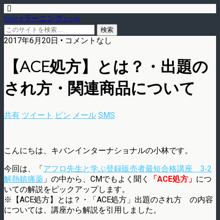
blog.eラーニング.co.jp
2017年6月20日 • コメントなし
【ACE処方】とは？・出題の
され方・関連商品について
共有
ツイート
ピン
メール
SMS
こんにちは、キバンインターナショナルの小林です。
今回は、「
アフロ先生と学ぶ登録販売者最短合格講座 3‐2
解熱鎮痛薬
」の中から、CMでもよく聞く
「ACE処方」
につ
いての解説をピックアップします。
※【ACE処方】とは？・「ACE処方」出題のされ方 の内容
については、講座から解説を引用しました。