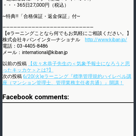
・・・365日27,000円（税込）
~特典!!「合格保証・返金保証」付~
—————————————————————————
【eラーニングことなら何でもお気軽にご相談ください。】
株式会社キバンインタ―ナショナル
http://www.kiban.jp/
電話：03-4405-8486
メール：international@kiban.jp
以前の投稿
【佐々木恭子先生の＜気象予報士になろうと思
ったキッカケ＞とは?】
次の投稿
6/20(火)eラーニング『標準管理規約ハイレベル講
座（マンション管理士、管理業務主任者共通）』開講！
Facebook comments: