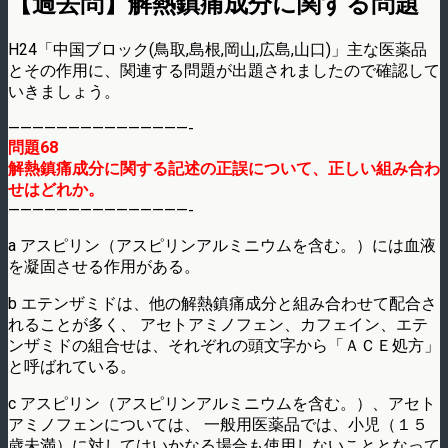
【過去問】解熱鎮痛成分に関する問題
H24「中国ブロック(鳥取,島根,岡山,広島,山口)」主な医薬品
とその作用に、関連する問題が出題されましたので確認して
いきましょう。
———————————————-
問題68
解熱鎮痛成分に関する記述の正誤について、正しい組み合わ
せはどれか。
———————————————-
a アスピリン（アスピリンアルミニウムを含む。）には血液
を凝固させる作用がある。
b エテンザミドは、他の解熱鎮痛成分と組み合わせて配合さ
れることが多く、 アセトアミノフェン、カフェイン、エテ
ンザミドの組合せは、それぞれの頭文字から「ＡＣＥ処方」
と呼ばれている。
c アスピリン（アスピリンアルミニウムを含む。）、アセト
アミノフェンについては、 一般用医薬品では、小児（１５
歳未満）に対してはいかなる場合も使用しないこととなって