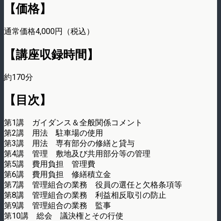
【価格】
通常価格4,000円（税込）
【講座収録時間】
約170分
【目次】
第1講 ガイダンス＆全般関係コメント
第2講 用法 駐車場の使用
第3講 用法 専有部分の修繕と貸与
第4講 管理 敷地及び共用部分等の管理
第5講 費用負担 管理費
第6講 費用負担 修繕積立金
第7講 管理組合の業務 役員の選任と欠格条項等
第8講 管理組合の業務 利益相反取引の防止
第9講 管理組合の業務 監事
第10講 総会 議決権とその行使