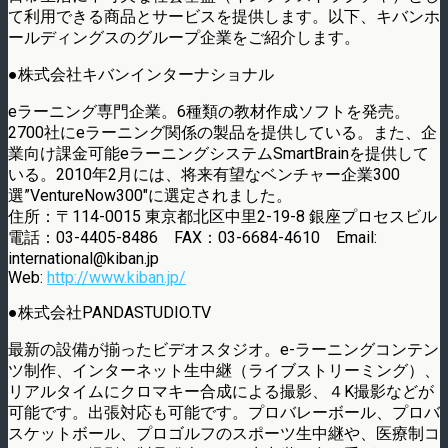
て利用できる商品とサービスを提供します。以下、キバンホ
ールディングスのグループ企業をご紹介します。
●株式会社キバンインターナショナル
eラーニング専門企業。6種類の教材作成ソフトを発売。
2700社にeラーニング関係の製品を提供している。また、企
業向け課金可能eラーニングシステムSmartBrainを提供して
いる。2010年2月には、将来有望なベンチャー企業300
選”VentureNow300″に選定されました。
住所：〒114-0015 東京都北区中里2-19-8 銀座プロセスビル
電話：03-4405-8486 FAX：03-6684-4610 Email:
international@kiban.jp
Web:
http://www.kiban.jp/
●株式会社PANDASTUDIO.TV
最新の設備が揃ったビデオスタジオ。e-ラーニングコンテン
ツ制作、インターネット生中継（ライブストリーミング）、
リアルタイムにクロマキー合成による撮影、４K撮影などが
可能です。出張対応も可能です。プロバレーボール、プロバ
スケットボール、プロゴルフのスポーツ生中継や、医療制コ