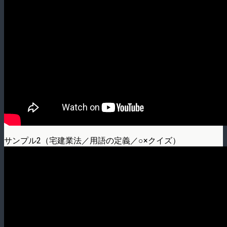
サンプル2（宅建業法／用語の定義／○×クイズ）