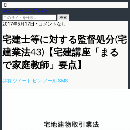
blog.eラーニング.co.jp
2017年5月17日 • コメントなし
宅建士等に対する監督処分(宅
建業法43)【宅建講座「まる
で家庭教師」要点】
共有
ツイート
ピン
メール
SMS