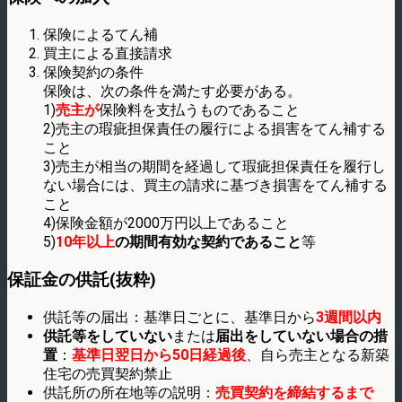
保険によるてん補
買主による直接請求
保険契約の条件
保険は、次の条件を満たす必要がある。
1)
売主が
保険料を支払うものであること
2)売主の瑕疵担保責任の履行による損害をてん補する
こと
3)売主が相当の期間を経過して瑕疵担保責任を履行し
ない場合には、買主の請求に基づき損害をてん補する
こと
4)保険金額が2000万円以上であること
5)
10年以上
の期間有効な契約であること
等
保証金の供託(抜粋)
供託等の届出：基準日ごとに、基準日から
3週間以内
供託等をしていない
または
届出をしていない場合の措
置
：
基準日翌日から50日経過後
、自ら売主となる新築
住宅の売買契約禁止
供託所の所在地等の説明：
売買契約を締結するまで