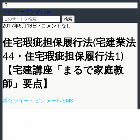
blog.eラーニング.co.jp
2017年5月18日 • コメントなし
住宅瑕疵担保履行法(宅建業法
44・住宅瑕疵担保履行法1)
【宅建講座「まるで家庭教
師」要点】
共有
ツイート
ピン
メール
SMS