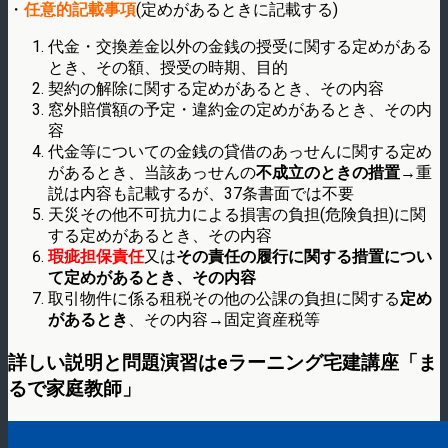
・
任意的記載事項
(定めがあるときに記載する)
代金・交換差金以外の金銭の授受に関する定めがある
とき、その額、授受の時期、目的
契約の解除に関する定めがあるとき、その内容
窓外賠償額の予定・違約金の定めがあるとき、その内
容
代金等についての金銭の貸借のあっせんに関する定め
があるとき、当該あっせんの
不成立のときの措置
→重
説は内容も記載するが、37条書面では不要
天災その他不可抗力による損害の負担(危険負担)に関
する定めがあるとき、その内容
瑕疵担保責任
又は
その責任の履行に関する措置につい
て定めがあるとき、その内容
取引物件に係る租税その他の公課の負担に関する
定め
があるとき
、その内容→固定資産税等
詳しい説明と問題演習はeラーニング宅建講座「ま
るで家庭教師」