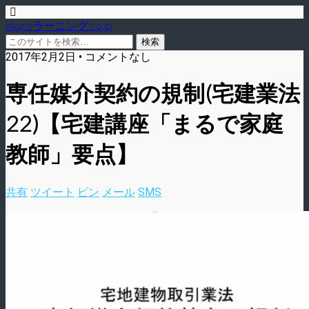
blog.eラーニング.co.jp
2017年2月2日 • コメントなし
専任媒介契約の規制(宅建業法
22)【宅建講座「まるで家庭
教師」要点】
共有
ツイート
ピン
メール
SMS