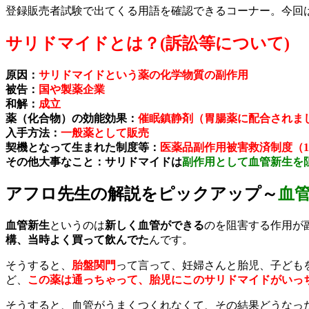
登録販売者試験で出てくる用語を確認できるコーナー。今回
サリドマイドとは？(訴訟等について)
原因：
サリドマイドという薬の化学物質の副作用
被告：
国や製薬企業
和解：
成立
薬（化合物）の効能効果：
催眠鎮静剤（胃腸薬に配合されま
入手方法：
一般薬として販売
契機となって生まれた制度等：
医薬品副作用被害救済制度（19
その他大事なこと：サリドマイドは
副作用として血管新生を
アフロ先生の解説をピックアップ～
血
血管新生
というのは
新しく血管ができる
のを阻害する作用が
構、当時よく買って飲んでた
んです。
そうすると、
胎盤関門
って言って、妊婦さんと胎児、子ども
ど、
この薬は通っちゃって、胎児にこのサリドマイドがいっ
そうすると、血管がうまくつくれなくて、その結果どうなっ