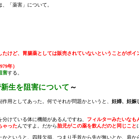
は、「薬害」について。
したけど、胃腸薬としては販売されていないということがポイ
79年）
阻害
する。
管新生を阻害について
～
副作用としてあった。何でそれが問題かというと、
妊婦、妊娠
を分けている体に機能があるんですね、
フィルターみたいなも
ちゃった
んですよ。だから
胎児がこの薬を飲んだのと同じこと
たかというと、四肢欠損、つまり手首から先が無いとか、肩か