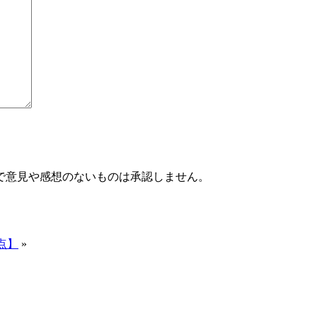
で意見や感想のないものは承認しません。
点】
»