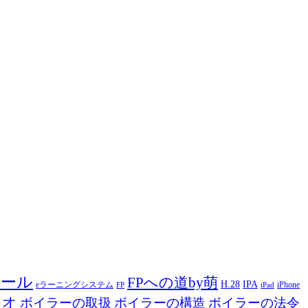
ツール
FPへの道by萌
H.28
IPA
eラーニングシステム
iPhone
FP
iPad
ジオ
ボイラーの取扱
ボイラーの構造
ボイラーの法令