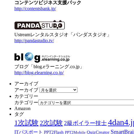
コンテンツビジネス支援パック
http://contentsbank.jp/
Ustreamレンタルスタジオ「パンダスタジオ」
http://pandastudio.tv/
ブログ「blog.eラーニング.co.jp」
http://blog.elearning.co.jp/
アーカイブ
アーカイブ
カテゴリー
カテゴリー
Amazon
タグ
4dan4.j
1次試験
2次試験
2級ボイラー技士
SmartBra
ITパスポート
PPT2Flash
QuizCreator
PPT2Mobile