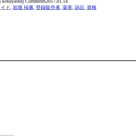
s kobayashi
0
Comments
2017.01.14
マイド
,
岩堀 禎廣
,
登録販売者
,
薬害
,
訴訟
,
資格