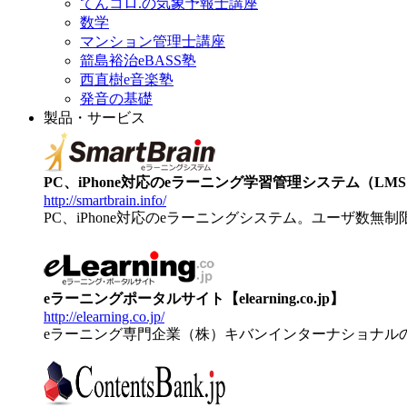
てんコロ.の気象予報士講座
数学
マンション管理士講座
箭島裕治eBASS塾
西直樹e音楽塾
発音の基礎
製品・サービス
PC、iPhone対応のeラーニング学習管理システム（LMS）【
http://smartbrain.info/
PC、iPhone対応のeラーニングシステム。ユーザ数無
eラーニングポータルサイト【elearning.co.jp】
http://elearning.co.jp/
eラーニング専門企業（株）キバンインターナショナル