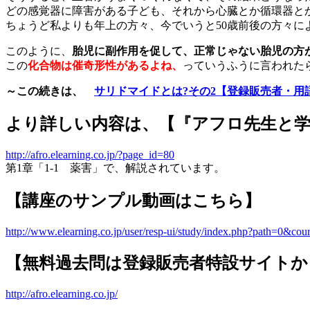
どの感覚器に障害がある子ども、それから心臓とか循環器と
ちょうど私よりも年上の方々、今でいうと50歳前後の方々
このように、
胎児に副作用を促して、正常じゃない胎児の方
この
化合物は催奇形性があるよね、
っていうふうに言われた
～この続きは、
サリドマイドとは?その2【登録販売者・用
より詳しい内容は、【『アフロ先生と学
http://afro.elearning.co.jp/?page_id=80
第1章「1-1 薬害」で、解説されています。
【講座のサンプル動画はこちら】
http://www.elearning.co.jp/user/resp-ui/study/index.php?path=0
【無料過去問は登録販売者特設サイトか
http://afro.elearning.co.jp/