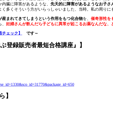
か内臓に障害があるような、
先天的に障害があるようなお子さ
によく多くそういう方がいらっしゃいました、当時。私の周りに
が産まれてきてしまうという作用をもつ化合物
を、
催奇形性を
ら、
妊婦さんが飲んだら子どもに異常が起こるお薬なんだな、
語チェック】
です～
ぶ登録販売者最短合格講座』】
&course_id=1330&sco_id=31770&package_id=650
ら】