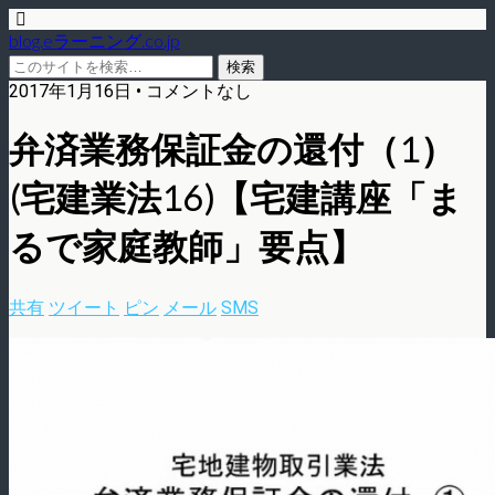
blog.eラーニング.co.jp
2017年1月16日 • コメントなし
弁済業務保証金の還付（1）
(宅建業法16)【宅建講座「ま
るで家庭教師」要点】
共有
ツイート
ピン
メール
SMS