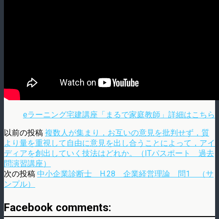
eラーニング宅建講座「まるで家庭教師」詳細はこちら
以前の投稿
複数人が集まり，お互いの意見を批判せず，質
より量を重視して自由に意見を出し合うことによって，アイ
ディアを創出していく技法はどれか。（ITパスポート 過去
問演習講座）
次の投稿
中小企業診断士 H.28 企業経営理論 問1 （サ
ンプル）
Facebook comments: