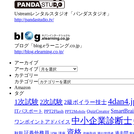
Ustreamレンタルスタジオ「パンダスタジオ」
http://pandastudio.tv/
ブログ「blog.eラーニング.co.jp」
http://blog.elearning.co.jp/
アーカイブ
アーカイブ
カテゴリー
カテゴリー
Amazon
タグ
4dan4.j
1次試験
2次試験
2級ボイラー技士
SmartBra
ITパスポート
PPT2Flash
QuizCreator
PPT2Mobile
中小企業診断士
ワンポイントアドバイス
資格
証券外務員
過去問
秋期
講座
試験
資格取得
運行管理者
野