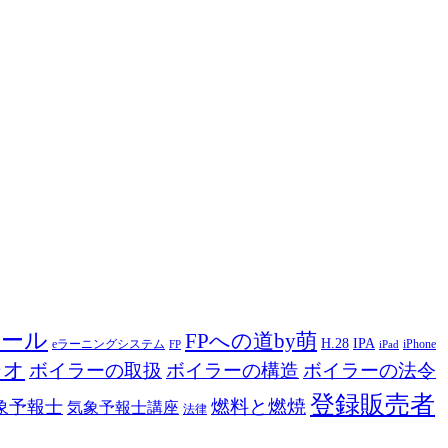
ツール
FPへの道by萌
H.28
IPA
eラーニングシステム
iPhone
FP
iPad
ジオ
ボイラーの取扱
ボイラーの構造
ボイラーの法令
登録販売者
燃料と燃焼
象予報士
気象予報士講座
法律