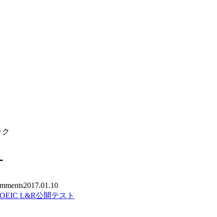
。
ック
す
mments
2017.01.10
TOEIC L&R公開テスト