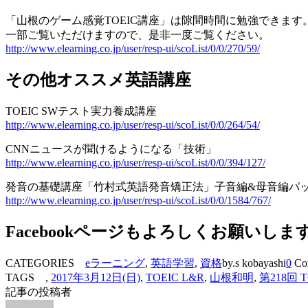
「山根のゲーム感覚TOEIC講座」は隙間時間に勉強できます
一部ご覧いただけますので、是非一度ご覧ください。
http://www.elearning.co.jp/user/resp-ui/scoList/0/0/270/59/
その他オススメ英語講座
TOEIC SWテスト実力養成講座
http://www.elearning.co.jp/user/resp-ui/scoList/0/0/264/54/
CNNニュースが聞けるようになる「技術」
http://www.elearning.co.jp/user/resp-ui/scoList/0/0/394/127/
発音の基礎講座「竹村式英語発音矯正法」子音編&母音編パ
http://www.elearning.co.jp/user/resp-ui/scoList/0/0/1584/767/
Facebookページもよろしくお願いしま
CATEGORIES
eラーニング
,
英語学習
,
資格
by.s kobayashi
0
Co
TAGS ,
2017年3月12日(日)
,
TOEIC L&R
,
山根和明
,
第218回 
記事の投稿者