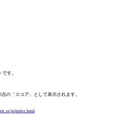
トです。
990点の「スコア」として表示されます。
。
eic.or.jp/index.html