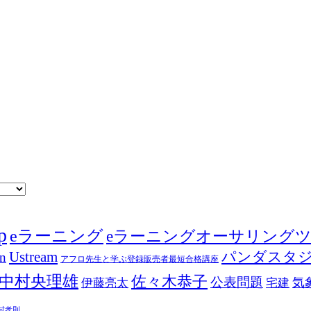
p
eラーニング
eラーニングオーサリング
Ustream
パンダスタ
in
アフロ先生と学ぶ登録販売者最短合格講座
中村央理雄
佐々木恭子
公表問題
伊藤亮太
気
宅建
村孝則