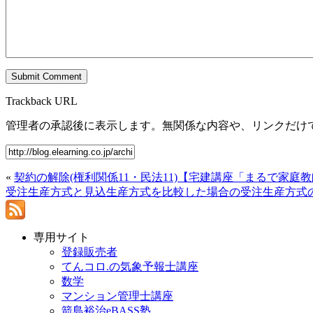
Trackback URL
管理者の承認後に表示します。無関係な内容や、リンクだけ
«
契約の解除(権利関係11・民法11)【宅建講座「まるで家庭
受注生産方式と見込生産方式を比較した場合の受注生産方式
専用サイト
登録販売者
てんコロ.の気象予報士講座
数学
マンション管理士講座
箭島裕治eBASS塾