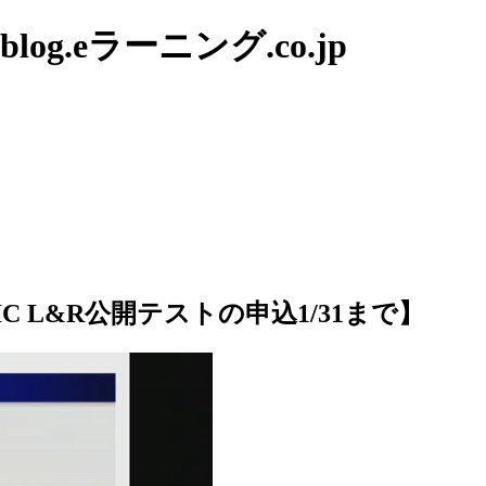
g.eラーニング.co.jp
OEIC L&R公開テストの申込1/31まで】