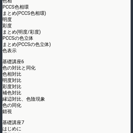
色相
PCCS色相環
まとめ(PCCS色相環)
明度
彩度
まとめ(明度/彩度)
PCCSの色立体
まとめ(PCCSの色立体)
色表示
基礎講座6
色の対比と同化
色相対比
明度対比
彩度対比
補色対比
縁辺対比、色陰現象
色の同化
錯視
基礎講座7
はじめに