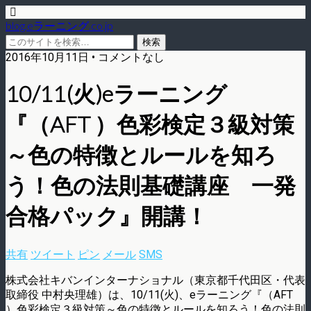
blog.eラーニング.co.jp
2016年10月11日 • コメントなし
10/11(火)eラーニング
『（AFT ）色彩検定３級対策
～色の特徴とルールを知ろ
う！色の法則基礎講座 一発
合格パック』開講！
共有
ツイート
ピン
メール
SMS
株式会社キバンインターナショナル（東京都千代田区・代表
取締役 中村央理雄）は、10/11(火)、eラーニング『（AFT
）色彩検定３級対策～色の特徴とルールを知ろう！色の法則