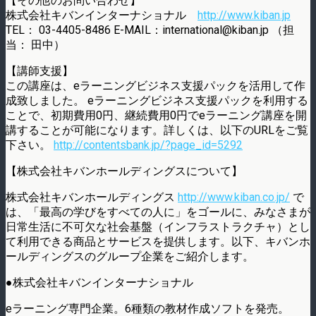
【その他のお問い合わせ】
株式会社キバンインターナショナル
http://www.kiban.jp
TEL： 03-4405-8486 E-MAIL：international@kiban.jp （担
当： 田中）
【講師支援】
この講座は、eラーニングビジネス支援パックを活用して作
成致しました。 eラーニングビジネス支援パックを利用する
ことで、初期費用0円、継続費用0円でeラーニング講座を開
講することが可能になります。詳しくは、以下のURLをご覧
下さい。
http://contentsbank.jp/?page_id=5292
【株式会社キバンホールディングスについて】
株式会社キバンホールディングス
http://www.kiban.co.jp/
で
は、「最高の学びをすべての人に」をゴールに、みなさまが
日常生活に不可欠な社会基盤（インフラストラクチャ）とし
て利用できる商品とサービスを提供します。以下、キバンホ
ールディングスのグループ企業をご紹介します。
●株式会社キバンインターナショナル
eラーニング専門企業。6種類の教材作成ソフトを発売。