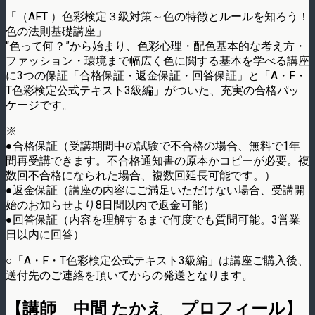
「（AFT ）色彩検定３級対策～色の特徴とルールを知ろう！
色の法則基礎講座」
“色って何？”から始まり、色彩心理・配色基本的な考え方・
ファッション・環境まで幅広く色に関する基本を学べる講座
に3つの保証「合格保証・返金保証・回答保証」と「A・F・
T色彩検定公式テキスト3級編」がついた、充実の合格パッ
ケージです。
※
●合格保証（受講期間中の試験で不合格の場合、無料で1年
間再受講できます。不合格通知書の原本かコピーが必要。複
数回不合格になられた場合、複数回延長可能です。）
●返金保証（講座の内容にご満足いただけない場合、受講開
始のお知らせより8日間以内で返金可能）
●回答保証（内容を理解するまで何度でも質問可能。3営業
日以内に回答）
○「A・F・T色彩検定公式テキスト3級編」は講座ご購入後、
送付先のご連絡を頂いてからの発送となります。
【講師 中間 たかえ プロフィール】