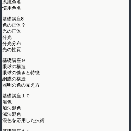
系統色名
慣用色名
基礎講座8
色の正体？
光の正体
分光
分光分布
光の性質
基礎講座９
眼球の構造
眼球の働きと特徴
網膜の構造
照明の色の見え方
基礎講座１０
混色
加法混色
減法混色
混色を応用した技術