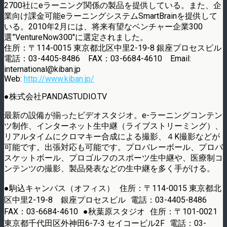
2700社にeラーニング関係の製品を提供している。また、企
業向け課金可能eラーニングシステムSmartBrainを提供して
いる。2010年2月には、将来有望なベンチャー企業300
選”VentureNow300″に選定されました。
住所：〒114-0015 東京都北区中里2-19-8 銀座プロセスビル
電話：03-4405-8486 FAX：03-6684-4610 Email:
international@kiban.jp
Web:
http://www.kiban.jp/
●株式会社PANDASTUDIO.TV
最新の設備が揃ったビデオスタジオ。e-ラーニングコンテン
ツ制作、インターネット生中継（ライブストリーミング）、
リアルタイムにクロマキー合成による撮影、４K撮影などが
可能です。出張対応も可能です。プロバレーボール、プロバ
スケットボール、プロゴルフのスポーツ生中継や、医療制コ
ンテンツの撮影、製品発表などの生中継を多く手がける。
●駒込キャンパス（オフィス） 住所：〒114-0015 東京都北
区中里2-19-8 銀座プロセスビル 電話：03-4405-8486
FAX：03-6684-4610 ●秋葉原スタジオ 住所：〒101-0021
東京都千代田区外神田6-7-3 セイコービル2F 電話：03-