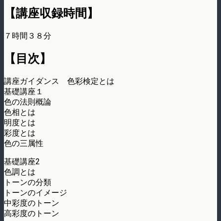
【講座収録時間】
７時間３８分
【目次】
講座ガイダンス 色彩検定とは
基礎講座１
色の法則概論
色相とは
明度とは
彩度とは
色の三属性
基礎講座2
色調とは
トーンの分類
トーンのイメージ
中彩度のトーン
高彩度のトーン