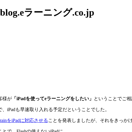
g.eラーニング.co.jp
客様が
「iPadを使ってeラーニングをしたい」
ということでご相
、iPadも早速取り入れる予定だということでした。
ainをiPadに対応させる
ことを発表しましたが、それをきっか
、Flashの使えないiPadに