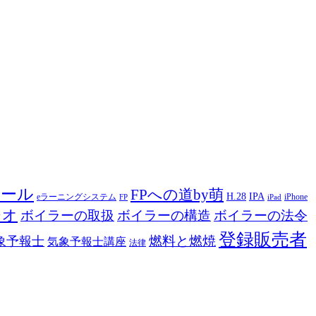
ツール
FPへの道by萌
H.28
IPA
eラーニングシステム
iPhone
FP
iPad
ジオ
ボイラーの取扱
ボイラーの構造
ボイラーの法令
登録販売者
燃料と燃焼
象予報士
気象予報士講座
法律