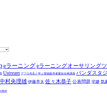
p
eラーニング
eラーニングオーサリング
Ustream
パンダスタ
in
アフロ先生と学ぶ登録販売者最短合格講座
中村央理雄
佐々木恭子
公表問題
伊藤亮太
気
宅建
村孝則