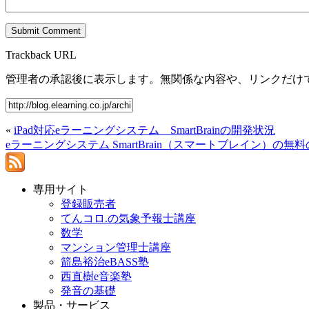
Trackback URL
管理者の承認後に表示します。無関係な内容や、リンクだけ
«
iPad対応eラーニングシステム SmartBrainの開発状況
eラーニングシステム SmartBrain（スマートブレイン）の無
専用サイト
登録販売者
てんコロ.の気象予報士講座
数学
マンション管理士講座
箭島裕治eBASS塾
西直樹e音楽塾
発音の基礎
製品・サービス