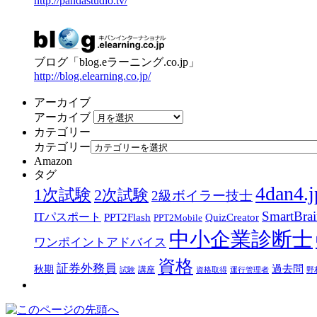
http://pandastudio.tv/
ブログ「blog.eラーニング.co.jp」
http://blog.elearning.co.jp/
アーカイブ
アーカイブ
カテゴリー
カテゴリー
Amazon
タグ
4dan4.j
1次試験
2次試験
2級ボイラー技士
SmartBra
ITパスポート
PPT2Flash
QuizCreator
PPT2Mobile
中小企業診断士
ワンポイントアドバイス
資格
証券外務員
過去問
秋期
講座
試験
資格取得
運行管理者
野