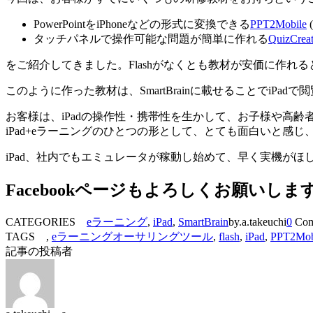
PowerPointをiPhoneなどの形式に変換できる
PPT2Mobile
タッチパネルで操作可能な問題が簡単に作れる
QuizCreat
をご紹介してきました。Flashがなくとも教材が安価に作れ
このように作った教材は、SmartBrainに載せることでiPa
お客様は、iPadの操作性・携帯性を生かして、お子様や高
iPad+eラーニングのひとつの形として、とても面白いと感
iPad、社内でもエミュレータが稼動し始めて、早く実機が
Facebookページもよろしくお願いしま
CATEGORIES
eラーニング
,
iPad
,
SmartBrain
by.a.takeuchi
0
Com
TAGS ,
eラーニングオーサリングツール
,
flash
,
iPad
,
PPT2Mob
記事の投稿者