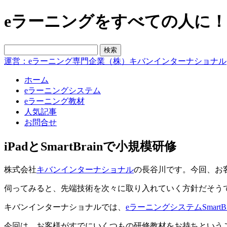
eラーニングをすべての人に！blo
運営：eラーニング専門企業（株）キバンインターナショナル
ホーム
eラーニングシステム
eラーニング教材
人気記事
お問合せ
iPadとSmartBrainで小規模研修
株式会社
キバンインターナショナル
の長谷川です。今回、お
伺ってみると、先端技術を次々に取り入れていく方針だそうで
キバンインターナショナルでは、
eラーニングシステムSmartBr
今回は、お客様がすでにいくつもの研修教材をお持ちということで