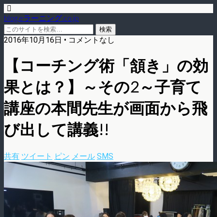
blog.eラーニング.co.jp
2016年10月16日 • コメントなし
【コーチング術「頷き」の効
果とは？】～その2～子育て
講座の本間先生が画面から飛
び出して講義!!
共有
ツイート
ピン
メール
SMS