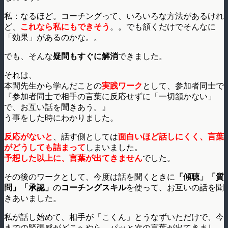
私：なるほど。コーチングって、いろいろな方法があるけれ
ど、
これなら私にもできそう
。。でも頷くだけでそんなに
「効果」があるのかな。。
でも、そんな
疑問もすぐに解消
できました。
それは、
本間先生から学んだことの
実践ワーク
として、参加者同士で
『参加者同士で相手の言葉に反応せずに「一切頷かない」
で、お互い話を聞きあう。』
う事をした時にわかりました。
反応がないと
、話す側としては
面白いほど話しにくく、言葉
がどうしても詰まって
しまいました。
予想した以上に、言葉が出てきません
でした。
その後のワークとして、今度は話を聞くときに
「傾聴」「質
問」「承認」
の
コーチングスキル
を使って、お互いの話を聞
きあいました。
私が話し始めて、相手が「こくん」とうなずいただけで、今
までの緊張感がどこへやら、パッと次の言葉が出てきまし