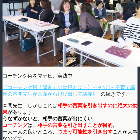
コーチング術をマナビ、実践中
【コーチング術「頷き」の効果とは？】～その1～子育て講
座の本間先生が画面から飛び出して講義!!
の続きです。
本間先生：しかしこれは
相手の言葉を引き出すのに絶大の効
果
があります。
うなずかないと、相手の言葉が出にくい
。
コーチング
は、
相手の言葉を引き出すことが目的
。
一人一人の良いところ、
つまり可能性を引き出す
ことが大事
なのです。