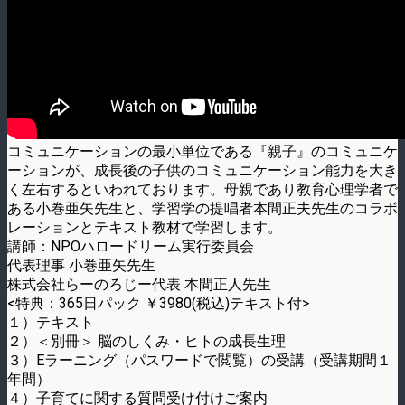
コミュニケーションの最小単位である『親子』のコミュニケ
ーションが、成長後の子供のコミュニケーション能力を大き
く左右するといわれております。母親であり教育心理学者で
ある小巻亜矢先生と、学習学の提唱者本間正夫先生のコラボ
レーションとテキスト教材で学習します。
講師：NPOハロードリーム実行委員会
代表理事 小巻亜矢先生
株式会社らーのろじー代表 本間正人先生
<特典：365日パック ￥3980(税込)テキスト付>
１）テキスト
２）＜別冊＞ 脳のしくみ・ヒトの成長生理
３）Eラーニング（パスワードで閲覧）の受講（受講期間１
年間）
４）子育てに関する質問受け付けご案内