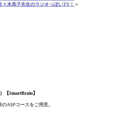
佐々木恭子先生のラジオっぽいTV！
»
SmartBrain】
制限のASPコースをご用意。