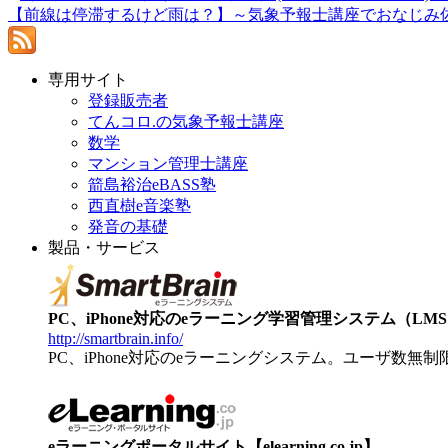
【前線は停滞するけど雨は？】～気象予報士講座でおなじみ
専用サイト
登録販売者
てんコロ.の気象予報士講座
数学
マンション管理士講座
箭島裕治eBASS塾
西直樹e音楽塾
発音の基礎
製品・サービス
PC、iPhone対応のeラーニング学習管理システム（LMS）【
http://smartbrain.info/
PC、iPhone対応のeラーニングシステム。ユーザ数無
eラーニングポータルサイト【elearning.co.jp】