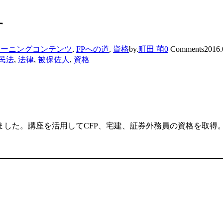
す
ラーニングコンテンツ
,
FPへの道
,
資格
by.
町田 萌
0
Comments
2016.
民法
,
法律
,
被保佐人
,
資格
した。講座を活用してCFP、宅建、証券外務員の資格を取得