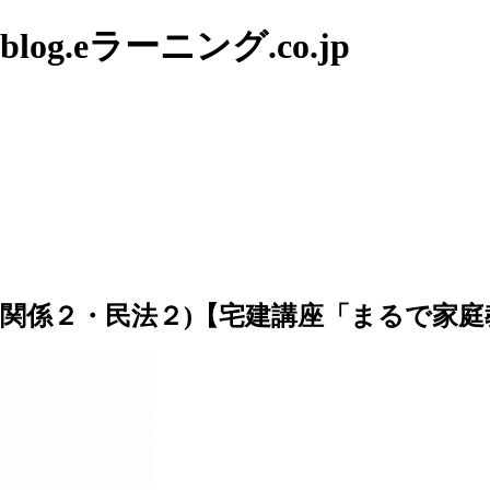
g.eラーニング.co.jp
利関係２・民法２)【宅建講座「まるで家庭