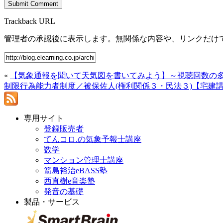
Trackback URL
管理者の承認後に表示します。無関係な内容や、リンクだけ
«
【気象通報を聞いて天気図を書いてみよう】～視聴回数の多
制限行為能力者制度／被保佐人(権利関係３・民法３)【宅建
専用サイト
登録販売者
てんコロ.の気象予報士講座
数学
マンション管理士講座
箭島裕治eBASS塾
西直樹e音楽塾
発音の基礎
製品・サービス