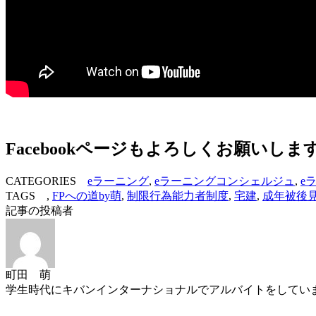
Facebookページもよろしくお願いしま
CATEGORIES
eラーニング
,
eラーニングコンシェルジュ
,
e
TAGS ,
FPへの道by萌
,
制限行為能力者制度
,
宅建
,
成年被後
記事の投稿者
町田 萌
学生時代にキバンインターナショナルでアルバイトをしていま