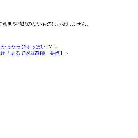
で意見や感想のないものは承認しません。
かったラジオっぽいTV！
講座「まるで家庭教師」要点】
»