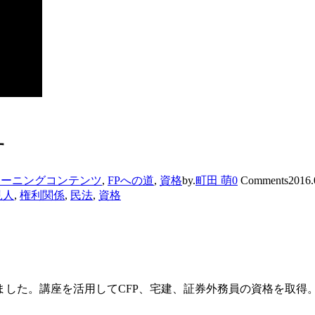
す
ラーニングコンテンツ
,
FPへの道
,
資格
by.
町田 萌
0
Comments
2016.
見人
,
権利関係
,
民法
,
資格
した。講座を活用してCFP、宅建、証券外務員の資格を取得