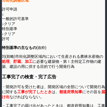
市街化調整区域
許可申請
↓
一般的許可基準
↓クリア
特別基準
↓クリア
許可
特別基準の主なもの
(抜粋)
3)(前略)市街化調整区域内において生産される農林水産物の
処理
、
貯蔵
、
加工
に必要な建築物・第Ⅰ主特定工作物の建
築、建設の用に供する目的で行う開発行為
工事完了の検査・完了広告
・開発許可を受けた者は、開発区域の全部について開発行為
に関する
工事が完了したとき
は、
都道府県知事
にその旨を
届
け出
なければならない。
・工事完了の届け出があったときは、都道府県知事は、工事