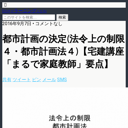
blog.eラーニング.co.jp
2016年9月7日 • コメントなし
都市計画の決定(法令上の制限
４・都市計画法４)【宅建講座
「まるで家庭教師」要点】
共有
ツイート
ピン
メール
SMS