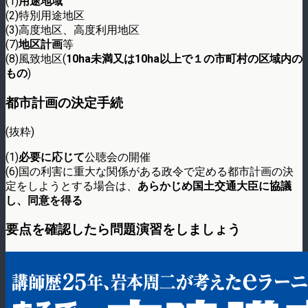
(1)
用途地域
(2)特別用途地区
(3)高度地区、高度利用地区
(7)
地区計画
等
(8)風致地区(
10ha未満又は10ha以上で１の市町村の区域内の
もの
)
都市計画の決定手続
(抜粋)
(1)
必要に応じて
公聴会の開催
(6)国の利害に重大な関係がある政令で定める都市計画の決
定をしようとする場合は、
あらかじめ国土交通大臣に協議
し、同意を得る
要点を確認したら問題演習をしましょう