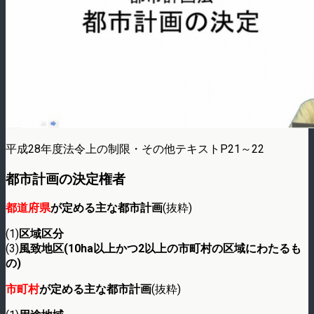
平成28年度法令上の制限・その他テキストP21～22
都市計画の決定権者
都道府県
が定める主な都市計画
(抜粋)
(1)
区域区分
(3)
風致地区(10ha以上かつ2以上の市町村の区域にわたるも
の)
市町村
が定める主な都市計画
(抜粋)