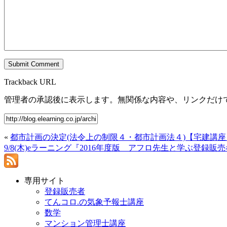
Trackback URL
管理者の承認後に表示します。無関係な内容や、リンクだけ
«
都市計画の決定(法令上の制限４・都市計画法４)【宅建講
9/8(木)eラーニング『2016年度版 アフロ先生と学ぶ登録
専用サイト
登録販売者
てんコロ.の気象予報士講座
数学
マンション管理士講座