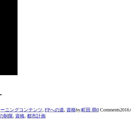
す
ラーニングコンテンツ
,
FPへの道
,
資格
by.
町田 萌
0
Comments
2016.
の制限
,
資格
,
都市計画