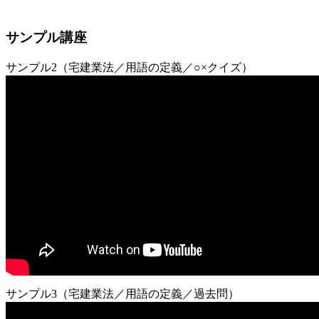
サンプル講座
サンプル2（宅建業法／用語の定義／○×クイズ）
サンプル3（宅建業法／用語の定義／過去問）