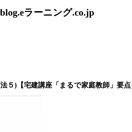
g.eラーニング.co.jp
画法５)【宅建講座「まるで家庭教師」要点