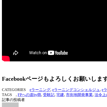
Facebookページもよろしくお願いしま
CATEGORIES
eラーニング
,
eラーニングコンシェルジュ
,
e
TAGS ,
FPへの道by萌
,
受験記
,
宅建
,
市街地開発事業
,
法令上
記事の投稿者