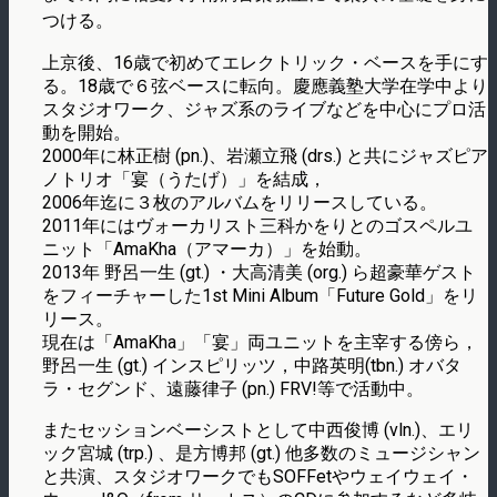
つける。
上京後、16歳で初めてエレクトリック・ベースを手にす
る。18歳で６弦ベースに転向。慶應義塾大学在学中より
スタジオワーク、ジャズ系のライブなどを中心にプロ活
動を開始。
2000年に林正樹 (pn.)、岩瀬立飛 (drs.) と共にジャズピア
ノトリオ「宴（うたげ）」を結成，
2006年迄に３枚のアルバムをリリースしている。
2011年にはヴォーカリスト三科かをりとのゴスペルユ
ニット「AmaKha（アマーカ）」を始動。
2013年 野呂一生 (gt.) ・大高清美 (org.) ら超豪華ゲスト
をフィーチャーした1st Mini Album「Future Gold」をリ
リース。
現在は「AmaKha」「宴」両ユニットを主宰する傍ら，
野呂一生 (gt.) インスピリッツ，中路英明(tbn.) オバタ
ラ・セグンド、遠藤律子 (pn.) FRV!等で活動中。
またセッションベーシストとして中西俊博 (vln.)、エリ
ック宮城 (trp.) 、是方博邦 (gt.) 他多数のミュージシャン
と共演、スタジオワークでもSOFFetやウェイウェイ・