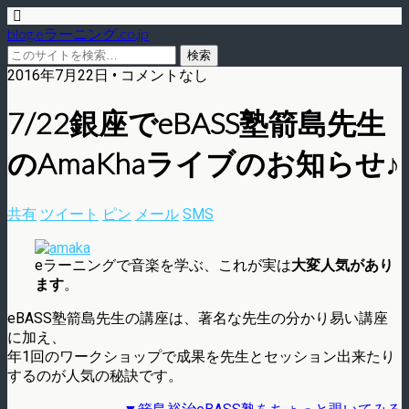
blog.eラーニング.co.jp
2016年7月22日 • コメントなし
7/22銀座でeBASS塾箭島先生
のAmaKhaライブのお知らせ♪
共有
ツイート
ピン
メール
SMS
eラーニングで音楽を学ぶ、これが実は
大変人気があり
ます
。
eBASS塾箭島先生の講座は、著名な先生の分かり易い講座
に加え、
年1回のワークショップで成果を先生とセッション出来たり
するのが人気の秘訣です。