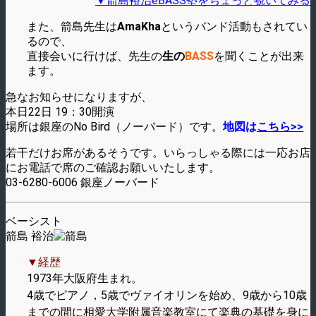
▼箭島裕治eBASS塾をちょっと覗いてみる
また、箭島先生は
AmaKha
というバンド活動もされてい
るので、
直接会いに行けば、先生の
生の
BASS
を聞くことが出来
ます。
急なお知らせになりますが、
本日22日 19：30開演
場所は銀座のNo Bird（ノーバード）です。
地図は
こちら>>
若干だけお席があるそうです。いらっしゃる際には一応お店
にお電話で席のご確認お願いいたします。
03-6280-6006 銀座ノーバード
ベーシスト
箭島 裕治
▼経歴
1973年大阪府生まれ。
4歳でピアノ，5歳でヴァイオリンを始め、9歳から10歳
までの間に相愛大学附属音楽教室にて楽典の基礎を身に