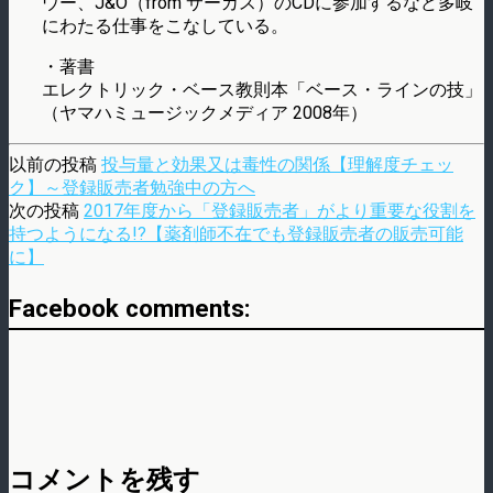
ウー、J&O（from サーカス）のCDに参加するなど多岐
にわたる仕事をこなしている。
・著書
エレクトリック・ベース教則本「ベース・ラインの技」
（ヤマハミュージックメディア 2008年）
以前の投稿
投与量と効果又は毒性の関係【理解度チェッ
ク】～登録販売者勉強中の方へ
次の投稿
2017年度から「登録販売者」がより重要な役割を
持つようになる!?【薬剤師不在でも登録販売者の販売可能
に】
Facebook comments:
コメントを残す