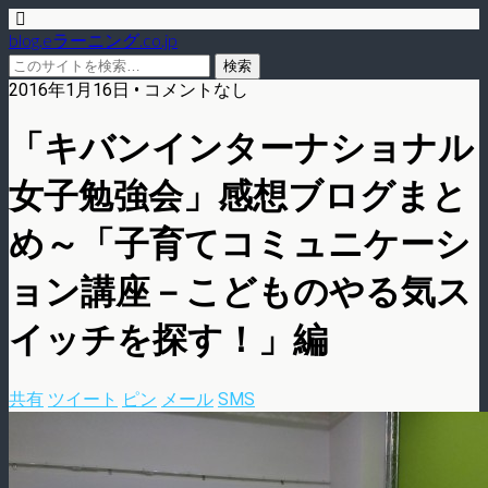
blog.eラーニング.co.jp
2016年1月16日 • コメントなし
「キバンインターナショナル
女子勉強会」感想ブログまと
め～「子育てコミュニケーシ
ョン講座－こどものやる気ス
イッチを探す！」編
共有
ツイート
ピン
メール
SMS