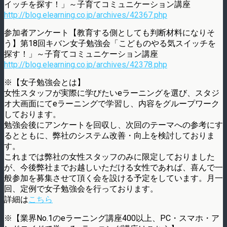
イッチを探す！」～子育てコミュニケーション講座
http://blog.elearning.co.jp/archives/42367.php
参加者アンケート【教育する側としても判断材料になりそ
う】第18回キバン女子勉強会「こどものやる気スイッチを
探す！」～子育てコミュニケーション講座
http://blog.elearning.co.jp/archives/42378.php
※【女子勉強会とは】
女性スタッフが実際に学びたいeラーニングを選び、スタジ
オ大画面にてeラーニングで学習し、内容をグループワーク
しております。
勉強会後にアンケートを回収し、次回のテーマへの参考にす
るとともに、弊社のシステム改善・向上を検討しておりま
す。
これまでは弊社の女性スタッフのみに限定しておりました
が、今後弊社までお越しいただける女性であれば、喜んで一
般参加を募集させて頂く会を設ける予定をしています。月一
回、定例で女子勉強会を行っております。
詳細は
こちら
※【業界No.1のeラーニング講座400以上、PC・スマホ・ア