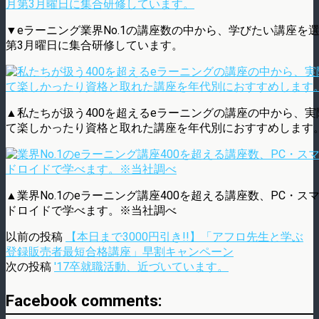
▼eラーニング業界No.1の講座数の中から、学びたい講座を
第3月曜日に集合研修しています。
▲私たちが扱う400を超えるeラーニングの講座の中から、実
て楽しかったり資格と取れた講座を年代別におすすめします
▲業界No.1のeラーニング講座400を超える講座数、PC・ス
ドロイドで学べます。※当社調べ
以前の投稿
【本日まで3000円引き!!】「アフロ先生と学ぶ
登録販売者最短合格講座」早割キャンペーン
次の投稿
'17卒就職活動、近づいています。
Facebook comments: