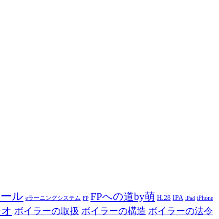
ツール
FPへの道by萌
H.28
IPA
eラーニングシステム
iPhone
FP
iPad
ジオ
ボイラーの取扱
ボイラーの構造
ボイラーの法令