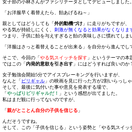
女子部の小林さんがファシリテータとしてデビューしました
「お洋服早く着替えたら、飴あげるね～」
親としてはどうしても「
外的動機づけ
」に走りがちですが、
やる気が持続しにくく、
刺激が無くなると効果がなくなりま
つまり、子供に飴を与えすぎると飴の美味しさに慣れてしま
「洋服はさっと着替えることが出来る」を自分から進んでし
そこで、今回の「
やる気スイッチを探す
」というテーマの本
ではこの「
内発的意欲を引き出す
」にはどうすれば良いのか
女子勉強会開始5分でアイスブレーキングを行いますが、
なんと「
ビリギャル
」の映画を見に行った方が2割いらっし
そして、最後に気付いた事や意見を発表する場で、
「
やっぱりビリギャルだ！
」という感想が出てました。
私はまだ観に行ってないのですが、
「
親がとことん自分の子供を信じる
」
んだそうですね。
そして、この「子供を信じる」という姿勢と「やる気スイッ