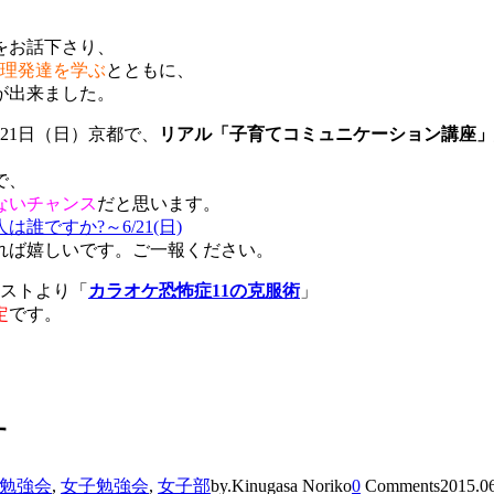
をお話下さり、
心理発達を学ぶ
とともに、
が出来ました。
21日（日）京都で、
リアル「子育てコミュニケーション講座」
で、
ないチャンス
だと思います。
ですか?～6/21(日)
れば嬉しいです。ご一報ください。
エストより「
カラオケ恐怖症11の克服術
」
定
です。
す
子勉強会
,
女子勉強会
,
女子部
by.Kinugasa Noriko
0
Comments
2015.0