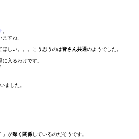
。
す
。
いますね。
てほしい。。。こう思うのは
皆さん共通
のようでした。
題に入るわけです。
？
ゃいました。
チ」が
深く関係
しているのだそうです。