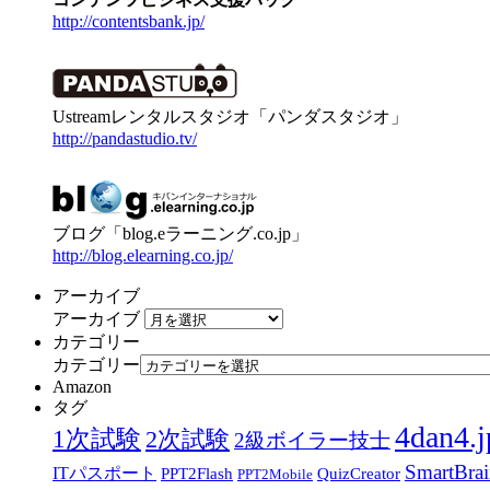
http://contentsbank.jp/
Ustreamレンタルスタジオ「パンダスタジオ」
http://pandastudio.tv/
ブログ「blog.eラーニング.co.jp」
http://blog.elearning.co.jp/
アーカイブ
アーカイブ
カテゴリー
カテゴリー
Amazon
タグ
4dan4.j
1次試験
2次試験
2級ボイラー技士
SmartBra
ITパスポート
PPT2Flash
QuizCreator
PPT2Mobile