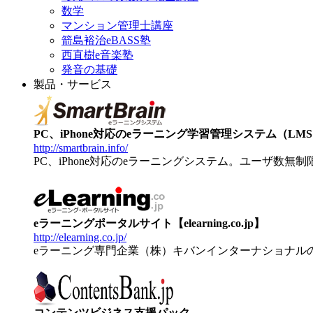
数学
マンション管理士講座
箭島裕治eBASS塾
西直樹e音楽塾
発音の基礎
製品・サービス
PC、iPhone対応のeラーニング学習管理システム（LMS）【
http://smartbrain.info/
PC、iPhone対応のeラーニングシステム。ユーザ数無
eラーニングポータルサイト【elearning.co.jp】
http://elearning.co.jp/
eラーニング専門企業（株）キバンインターナショナル
コンテンツビジネス支援パック