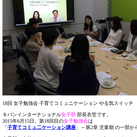
18回 女子勉強会 子育てコミュニケーション やる気スイッチ
キバンインターナショナル
女子部
部長衣笠です。
2015年6月15日、第18回目の
女子勉強会
は
「
子育てコミュ二ケーション講座
」～第2章 児童期 の一部か