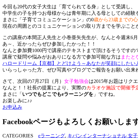
今回も20代の女子大生は「育てられてる身」として受講し、
中学生の子を持つお母様からは青年期に入る母としての経験
まさに「子育てコミュニケーション」の0
歳から23歳までの
現在の周囲とのコミュニケーションの取り方までを学ぶこと
この講座の本間正人先生と小巻亜矢先生が、なんと今週末6月
あ～、近かったらぜひ参加したかった！！
なんと参加費1000円で講座のテキストまで頂けるそうですの
講座で疑問や悩みがおありになる方で参加可能な方は
またと
ハロードリーム【京都】とどけよう～あなたが笑顔にしたい人は誰
いらっしゃった方、ぜひ写真やブログでご報告をお願い出来
さて、次回の7月27日（月）
女子勉強会
は2015年お題はリク
なんと！！社長の提案により、実際の
カラオケ施設で開催予
まさに「
いつでもどこでもeラーニングを
」ですね。
お楽しみに♪♪
お申込み
Facebookページもよろしくお願いしま
CATEGORIES
eラーニング
,
キバンインターナショナル 女