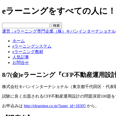
eラーニングをすべての人に！blo
運営：eラーニング専門企業（株）キバンインターナショナル
ホーム
eラーニングシステム
eラーニング教材
人気記事
お問合せ
8/7(金)eラーニング『CFP不動産運用
株式会社キバンインターナショナル（東京都千代田区・代表取締
試験に良く出題されるCFP不動産運用設計の問題演習100題
お申込みは
http://elearning.co.jp/?page_id=18305
から。