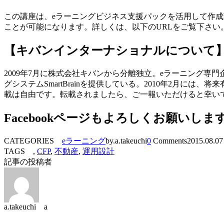
この講座は、eラーニングビジネス支援パックを活用して作成
ことが可能になります。詳しくは、以下のURLをご覧下さい
【キバンインターナショナルについて
2009年7月に株式会社キバンから分離独立。eラーニング専
グシステムSmartBrainを提供している。2010年2月には、
載は自由です。転載されましたら、ご一報いただけると幸い
Facebookページもよろしくお願いしま
CATEGORIES
eラーニング
by.a.takeuchi
0
Comments
2015.08.07
TAGS ,
CFP
,
不動産
,
運用設計
記事の投稿者
a.takeuchi a