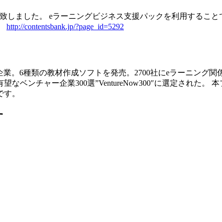
致しました。 eラーニングビジネス支援パックを利用すること
。
http://contentsbank.jp/?page_id=5292
】
門企業。6種類の教材作成ソフトを発売。2700社にeラーニング
将来有望なベンチャー企業300選”VentureNow300″に選定
です。
す