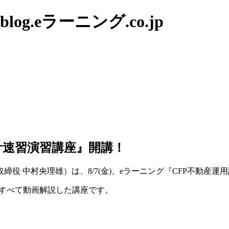
g.eラーニング.co.jp
設計速習演習講座』開講！
役 中村央理雄）は、8/7(金)、eラーニング『CFP不動産
をすべて動画解説した講座です。