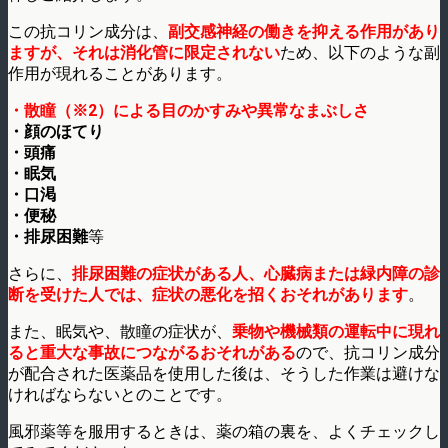
この抗コリン成分は、
副交感神経の働きを抑える作用があり
ますが、それは消化管に限定されない
ため、以下のような副
作用が現れることがあります。
・散瞳（※2）による目のかすみや異常なまぶしさ
・顔のほてり
・頭痛
・眠気
・口渇
・便秘
・排尿困難
等
さらに、
排尿困難の症状がある人、心臓病または緑内障の診
断を受けた人では、症状の悪化を招くおそれがあります
。
また、眠気や、散瞳の症状が、
乗物や機械類の運転中に現れ
ると重大な事故につながるおそれがある
ので、抗コリン成分
が配合された医薬品を使用した後は、そうした作業は避けな
ければならないとのことです。
風邪薬等を服用するときは、薬の箱の裏を、よくチェックし