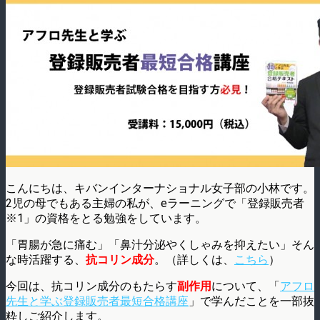
こんにちは、キバンインターナショナル女子部の小林です。
2児の母でもある主婦の私が、eラーニングで「登録販売者
※1」の資格をとる勉強をしています。
「胃腸が急に痛む」「鼻汁分泌やくしゃみを抑えたい」そん
な時活躍する、
抗コリン成分
。（詳しくは、
こちら
）
今回は、抗コリン成分のもたらす
副作用
について、「
アフロ
先生と学ぶ登録販売者最短合格講座
」で学んだことを一部抜
粋しご紹介します。