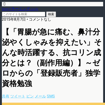
blog.eラーニング.co.jp
2015年8月7日 • コメントなし
【「胃腸が急に痛む、鼻汁分
泌やくしゃみを抑えたい」そ
んな時活躍する、抗コリン成
分とは？（副作用編）】～ゼ
ロからの「登録販売者」独学
資格勉強
共有
ツイート
ピン
メール
SMS