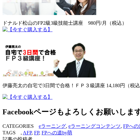
ドナルド松山のFP2級3級技能士講座 980円/月（税込）
伊藤亮太の自宅で3日間で合格！ＦＰ３級講座 14,180円（税
Facebookページもよろしくお願いしま
CATEGORIES
eラーニング
,
eラーニングコンテンツ
,
FPへの
TAGS ,
AFP
,
FP
,
FPへの道by萌
記事の投稿者