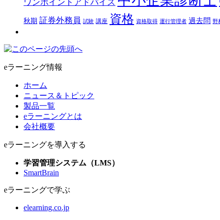
ワンポイントアドバイス
資格
証券外務員
過去問
秋期
講座
試験
資格取得
運行管理者
野
eラーニング情報
ホーム
ニュース＆トピック
製品一覧
eラーニングとは
会社概要
eラーニングを導入する
学習管理システム（LMS）
SmartBrain
eラーニングで学ぶ
elearning.co.jp