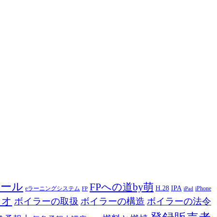
ツール
FPへの道by萌
H.28
IPA
eラーニングシステム
iPhone
FP
iPad
ジオ
ボイラーの取扱
ボイラーの構造
ボイラーの法令