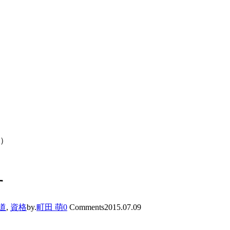
込）
す
道
,
資格
by.
町田 萌
0
Comments
2015.07.09