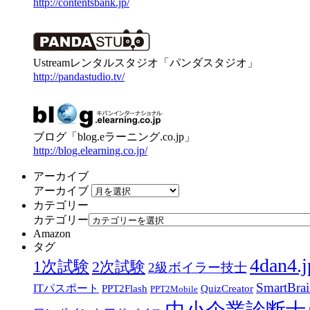
http://contentsbank.jp/
Ustreamレンタルスタジオ「パンダスタジオ」
http://pandastudio.tv/
ブログ「blog.eラーニング.co.jp」
http://blog.elearning.co.jp/
アーカイブ
アーカイブ
カテゴリー
カテゴリー
Amazon
タグ
4dan4.j
1次試験
2次試験
2級ボイラー技士
SmartBra
ITパスポート
PPT2Flash
QuizCreator
PPT2Mobile
中小企業診断士