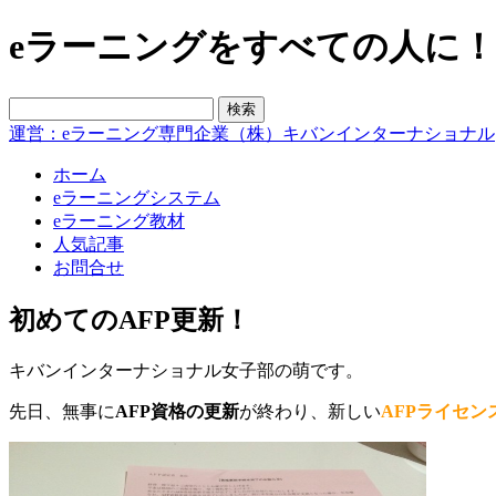
eラーニングをすべての人に！blo
運営：eラーニング専門企業（株）キバンインターナショナル
ホーム
eラーニングシステム
eラーニング教材
人気記事
お問合せ
初めてのAFP更新！
キバンインターナショナル女子部の萌です。
先日、無事に
AFP資格の更新
が終わり、新しい
AFPライセン