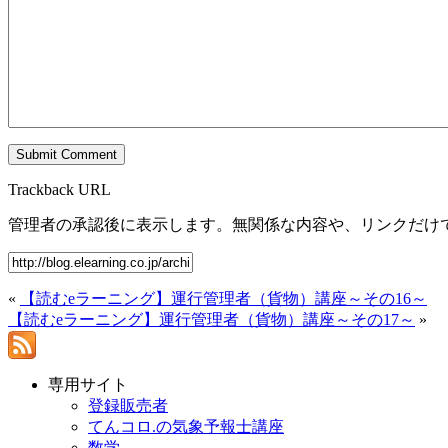
Trackback URL
管理者の承認後に表示します。無関係な内容や、リンクだけ
«
【読むeラーニング】運行管理者（貨物）講座～その16～
【読むeラーニング】運行管理者（貨物）講座～その17～
»
専用サイト
登録販売者
てんコロ.の気象予報士講座
数学