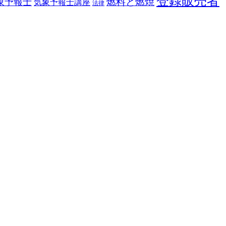
登録販売者
燃料と燃焼
象予報士
気象予報士講座
法律