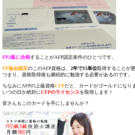
FP2級に合格
することがAFP認定条件のひとつです。
FP協会認定
のこのAFP資格は、
2年で15単位
取得することが
つまり、資格取得後も継続的に勉強する必要があるのです。
ちなみにAFPの上級資格
CFP
だと、カードがゴールドになり
いつの日か絶対に
CFPのライセンス
を取得します！
皆さんもこのカードを手にしませんか？