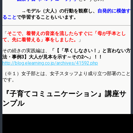
→
モデル（大人）の行動を観察し、
自発的に模倣す
ること
で学習することもいいます。
「
そこで、着替えの音楽を流したらすぐに「母が手本とし
て、先に着替える」事をしました。
」
その続きの実践編は、
「【「早くしなさい！」と言わない方
法・事例3】大人が見本を示す～その2へ」！！
http://blog.elearning.co.jp/archives/41592.php
（※１）女子部とは、女子スタッフより成り立つ部署のこと
です。
『子育てコミュニケーション』講座サ
ンプル