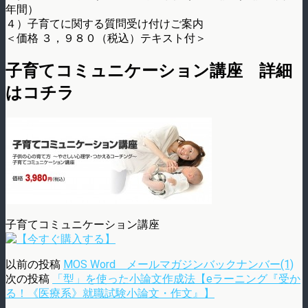
年間）
４）子育てに関する質問受け付けご案内
＜価格 ３，９８０（税込）テキスト付＞
子育てコミュニケーション講座 詳細
はコチラ
子育てコミュニケーション講座
以前の投稿
MOS Word メールマガジンバックナンバー(1)
次の投稿
「型」を使った小論文作成法【eラーニング『受か
る！《医療系》就職試験小論文・作文』】