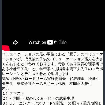
コミュニケーションの最小単位である『親子』のコミュニケ
ーションが、成長後の子供のコミュニケーション能力を大き
く左右するといわれております。母親であり教育心理学者で
ある小巻亜矢先生と、学習学の提唱者本間正夫先生のコラボ
レーションとテキスト教材で学習します。
講師：NPOハロードリーム実行委員会 代表理事 小巻亜
矢先生 株式会社らーのろじー：代表 本間正人先生
内容
１）テキスト
２）＜別冊＞ 脳のしくみ・ヒトの成長生理
３）Eラーニング（パスワードで閲覧）の受講（受講期間１