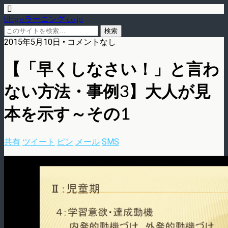
blog.eラーニング.co.jp
2015年5月10日 • コメントなし
【「早くしなさい！」と言わ
ない方法・事例3】大人が見
本を示す～その1
共有
ツイート
ピン
メール
SMS