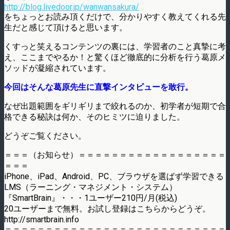
http://blog.livedoor.jp/wanwansakura/
をちょっとお読み頂くだけで、分かりやすく教えてくれる先
生だと感じて頂けると思います。
くすっと笑えるコンテンツの裏には、学習者のこと真摯に考
え、ここまでやるか！と驚くほど徹底的に分析を行う葛原メ
ソッドが凝縮されています。
今回はそんな葛原先生に直撃インタビューを敢行。
なぜ出題範囲をギリギリまで絞れるのか、初学者が短期で合
格できる秘訣は何か、そのヒミツに迫りました。
どうぞご覧ください。
＝＝＝（お知らせ）＝＝＝＝＝＝＝＝＝＝＝＝＝＝＝＝＝＝
＝＝＝
iPhone、iPad、Android、PC、ブラウザを選ばず学習できる
LMS（ラーニング・マネジメント・システム）
『SmartBrain』・・・1ユーザー210円/月(税込)
20ユーザーまで無料。お試し登録はこちらからどうぞ。
http://smartbrain.info
＝＝＝＝＝＝＝＝＝＝＝＝＝＝＝＝＝＝＝＝＝＝＝＝＝＝＝