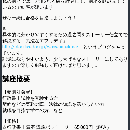
私の講座では、7割取れる線を計算して、講座を組み立てて
いるので効率が違います。
ぜひ一緒に合格を目指しましょう！
※
具体的に分かりやすくするため過去問をストーリー仕立てで
解説する「民法なエブリディ」
http://blog.livedoor.jp/wanwansakura/
というブログをやっ
ています。
記憶に残りやすいよう、少し大げさなストーリーにしてあり
ますので楽しく勉強して頂ければと思います。
講座概要
【受講対象者】
行政書士試験を受験する方
契約などの実務の際、法律の知識を活かしたい方
就職を目指す学生の方、など
【価格】
☆行政書士講座 講義パッケージ 65,000円（税込）