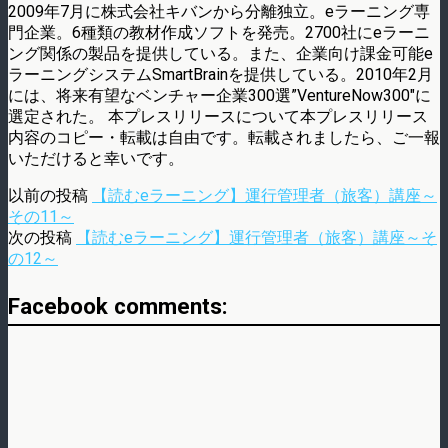
2009年7月に株式会社キバンから分離独立。eラーニング専
門企業。6種類の教材作成ソフトを発売。2700社にeラーニ
ング関係の製品を提供している。また、企業向け課金可能e
ラーニングシステムSmartBrainを提供している。2010年2月
には、将来有望なベンチャー企業300選”VentureNow300″に
選定された。 本プレスリリースについて本プレスリリース
内容のコピー・転載は自由です。転載されましたら、ご一報
いただけると幸いです。
以前の投稿
【読むeラーニング】運行管理者（旅客）講座～
その11～
次の投稿
【読むeラーニング】運行管理者（旅客）講座～そ
の12～
Facebook comments: