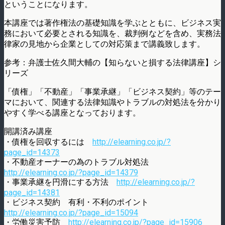
ということになります。
本講座では著作権法の基礎知識を学ぶとともに、ビジネス実
務において必要とされる知識を、裁判例などを含め、実務法
律家の見地から企業としての対応策まで講義致します。
参考：弁護士佐久間大輔の【知らないと損する法律講座】シ
リーズ
「債権」「不動産」「事業承継」「ビジネス契約」等のテー
マにおいて、関連する法律知識やトラブルの対処法を分かり
やすく学べる講座となっております。
開講済み講座
・債権を回収するには
http://elearning.co.jp/?
page_id=14373
・不動産オーナーの為のトラブル対処法
http://elearning.co.jp/?page_id=14379
・事業承継を円滑にする方法
http://elearning.co.jp/?
page_id=14381
・ビジネス契約 有利・不利のポイント
http://elearning.co.jp/?page_id=15094
・労働災害予防
http://elearning.co.jp/?page_id=15906