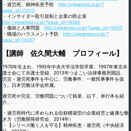
・過労死、精神疾患予防
http://elearning.co.jp/?
page_id=15910
・インサイダー取引規制と企業の防止策
http://elearning.co.jp/?page_id=16562
・傷病と人事問題
http://elearning.co.jp/?page_id=16653
・職場のハラスメント予防
http://elearning.co.jp/?
page_id=16657
【講師 佐久間大輔 プロフィール】
1970年生まれ、1993年中央大学法学部卒業、1997年東京弁
護士会にて弁護士登録、2013年つまこい法律事務所開設。
労災・過労死事件を中心に、労働事件、一般民事事件を扱
う。日本労働法学会所属。
過労死や労災、労働問題について執筆。以下、単行本を紹
介。
・過労死時代に求められる信頼構築型の企業経営と健康な働
き方（労働開発研究会、2014年）
・【シリーズ働く人を守る】精神疾患・過労死（中央経済