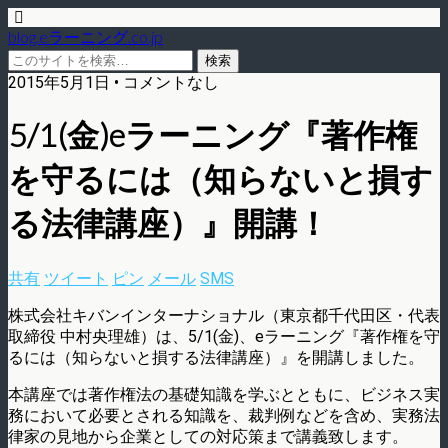
blog.eラーニング.co.jp
2015年5月1日 • コメントなし
5/1(金)eラーニング『著作権
を守るには（知らないと損す
る法律講座）』開講！
共有
ツイート
ピン
メール
SMS
株式会社キバンインターナショナル（東京都千代田区・代表
取締役 中村央理雄）は、5/1(金)、eラーニング『著作権を守
るには（知らないと損する法律講座）』を開講しました。
本講座では著作権法の基礎知識を学ぶとともに、ビジネス実
務において必要とされる知識を、裁判例などを含め、実務法
律家の見地から企業としての対応策まで講義致します。